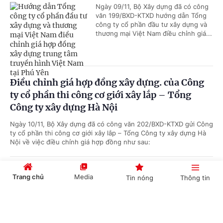
Ngày 09/11, Bộ Xây dựng đã có công
văn 199/BXD-KTXD hướng dẫn Tổng
công ty cổ phần đầu tư xây dựng và
thương mại Việt Nam điều chỉnh giá...
Điều chỉnh giá hợp đồng xây dựng. của Công
ty cổ phần thi công cơ giới xây lắp – Tổng
Công ty xây dựng Hà Nội
Ngày 10/11, Bộ Xây dựng đã có công văn 202/BXD-KTXD gửi Công
ty cổ phần thi công cơ giới xây lắp – Tổng Công ty xây dựng Hà
Nội về việc điều chỉnh giá hợp đồng như sau:
Cấp giấy chứng nhận đầu tư cho dự án Khu
Trang chủ
Media
Tin nóng
Thông tin
nhà ở thị trấn Hóc Môn của Công ty cổ phần
kinh doanh bất động sản Vạn Phúc Gia
Cổng TTĐT Chính phủ
English
中文
Ngày 10/11, Bộ Xây dựng đã có công văn 1921/BXD–HĐXD gửi Sở