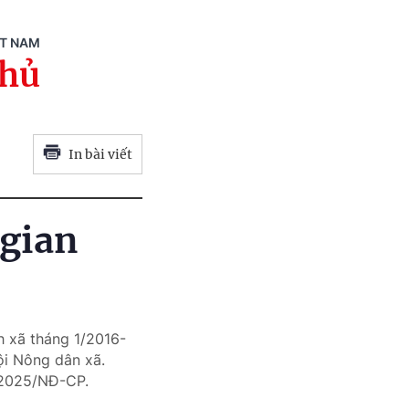
ỆT NAM
phủ
In bài viết
 gian
h xã tháng 1/2016-
ội Nông dân xã.
0/2025/NĐ-CP.