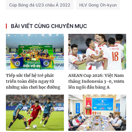
Cúp Bóng đá U23 châu Á 2022
HLV Gong Oh-kyun
BÀI VIẾT CÙNG CHUYÊN MỤC
Tiếp sức thế hệ trẻ phát
ASEAN Cup 2026: Việt Nam
triển toàn diện ngay từ
thắng Indonesia 3-0, vươn
những sân chơi học đường
lên ngôi đầu bảng A