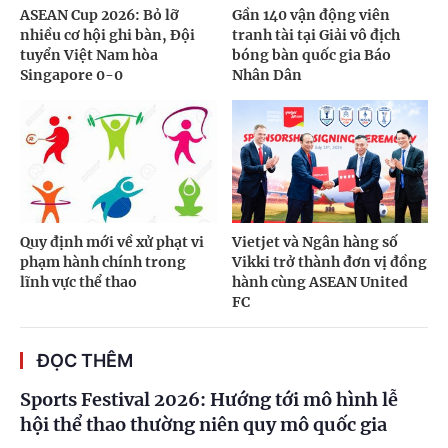
ASEAN Cup 2026: Bỏ lỡ
Gần 140 vận động viên
nhiều cơ hội ghi bàn, Đội
tranh tài tại Giải vô địch
tuyển Việt Nam hòa
bóng bàn quốc gia Báo
Singapore 0-0
Nhân Dân
Quy định mới về xử phạt vi
Vietjet và Ngân hàng số
phạm hành chính trong
Vikki trở thành đơn vị đồng
lĩnh vực thể thao
hành cùng ASEAN United
FC
ĐỌC THÊM
Sports Festival 2026: Hướng tới mô hình lễ
hội thể thao thường niên quy mô quốc gia