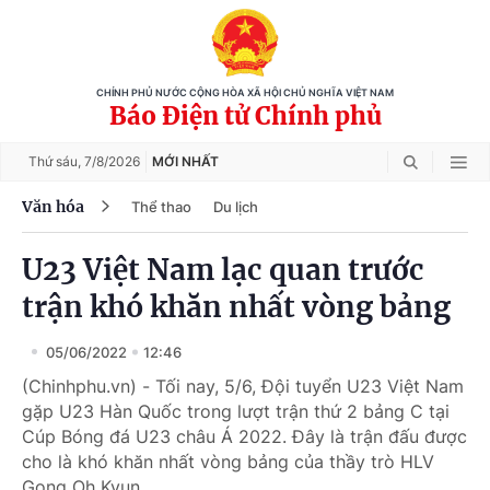
CHÍNH PHỦ NƯỚC CỘNG HÒA XÃ HỘI CHỦ NGHĨA VIỆT NAM
Báo Điện tử Chính phủ
Thứ sáu,
7/8/2026
MỚI NHẤT
Văn hóa
Thể thao
Du lịch
U23 Việt Nam lạc quan trước
trận khó khăn nhất vòng bảng
05/06/2022
12:46
(Chinhphu.vn) - Tối nay, 5/6, Đội tuyển U23 Việt Nam
gặp U23 Hàn Quốc trong lượt trận thứ 2 bảng C tại
Cúp Bóng đá U23 châu Á 2022. Đây là trận đấu được
cho là khó khăn nhất vòng bảng của thầy trò HLV
Gong Oh Kyun.