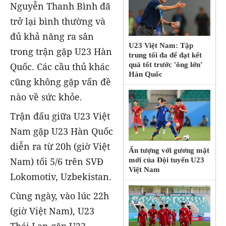
Nguyễn Thanh Bình đã
trở lại bình thường và
đủ khả năng ra sân
U23 Việt Nam: Tập
trong trận gặp U23 Hàn
trung tối đa để đạt kết
Quốc. Các cầu thủ khác
quả tốt trước 'ông lớn'
Hàn Quốc
cũng không gặp vấn đề
nào về sức khỏe.
Trận đấu giữa U23 Việt
Nam gặp U23 Hàn Quốc
diễn ra từ 20h (giờ Việt
Ấn tượng với gương mặt
Nam) tối 5/6 trên SVĐ
mới của Đội tuyển U23
Việt Nam
Lokomotiv, Uzbekistan.
Cùng ngày, vào lúc 22h
(giờ Việt Nam), U23