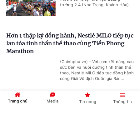
trường 2.4 (Nha Trang, Khánh Hòa).
Hơn 1 thập kỷ đồng hành, Nestlé MILO tiếp tục
lan tỏa tinh thần thể thao cùng Tiền Phong
Marathon
(Chinhphu.vn) - Với cam kết nâng cao
sức bền và nuôi dưỡng tinh thần thể
thao, Nestlé MILO tiếp tục đồng hành
cùng Giải Vô địch Quốc gia Báo...
Trang chủ
Media
Tin nóng
Thông tin
Gala Vinh quang Thể thao Việt Nam 2026:
Tôn vinh các huấn luyện viên, vận động viên
Cổng TTĐT Chính phủ
English
中文
xuất sắc
(Chinhphu.vn) - Ngày 27/3, tại Hà