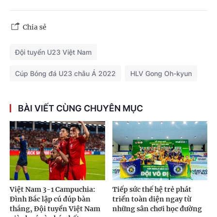
Chia sẻ
Đội tuyển U23 Việt Nam
Cúp Bóng đá U23 châu Á 2022
HLV Gong Oh-kyun
BÀI VIẾT CÙNG CHUYÊN MỤC
Việt Nam 3-1 Campuchia:
Tiếp sức thế hệ trẻ phát
Đình Bắc lập cú đúp bàn
triển toàn diện ngay từ
thắng, Đội tuyển Việt Nam
những sân chơi học đường