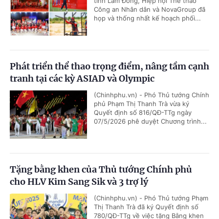
tỉnh Lâm Đồng, Hiệp hội Thể thao
Công an Nhân dân và NovaGroup đã
họp và thống nhất kế hoạch phối...
Phát triển thể thao trọng điểm, nâng tầm cạnh
tranh tại các kỳ ASIAD và Olympic
(Chinhphu.vn) - Phó Thủ tướng Chính
phủ Phạm Thị Thanh Trà vừa ký
Quyết định số 816/QĐ-TTg ngày
07/5/2026 phê duyệt Chương trình...
Tặng bằng khen của Thủ tướng Chính phủ
cho HLV Kim Sang Sik và 3 trợ lý
(Chinhphu.vn) - Phó Thủ tướng Phạm
Thị Thanh Trà đã ký Quyết định số
780/QĐ-TTg về việc tặng Bằng khen