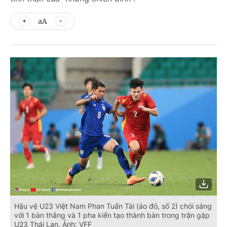
aA
Hậu vệ U23 Việt Nam Phan Tuấn Tài (áo đỏ, số 2) chói sáng
với 1 bàn thắng và 1 pha kiến tạo thành bàn trong trận gặp
U23 Thái Lan. Ảnh: VFF