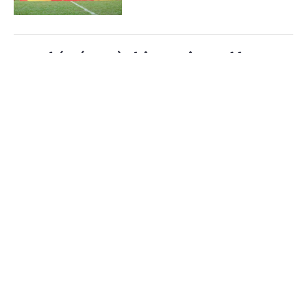
VTV phát sóng toàn bộ 104 trận World Cup
2026
Cổng TTĐT Chính phủ
English
中文
(Chinhphu.vn) - VTV phát sóng toàn
bộ 104 trận World Cup 2026 phát
Trang chủ
Media
Tin nóng
Thông tin
sóng toàn bộ 104 trận đấu trên nhiều
nền tảng, đồng thời cung cấp dịch...
Chuyên mục
Nestlé MILO tiếp tục đồng hành cùng giải
CHÍNH TRỊ
KINH TẾ
bóng đá nhi đồng toàn quốc 2026
VĂN HÓA
XÃ HỘI
(Chinhphu.vn) - Báo Thiếu niên Tiền
phong và Nhi đồng (TNTP&NĐ), Liên
KHOA GIÁO
QUỐC TẾ
đoàn Bóng đá Việt Nam (VFF) phối
hợp cùng nhãn hàng Nestlé MILO...
GÓP Ý HIẾN KẾ