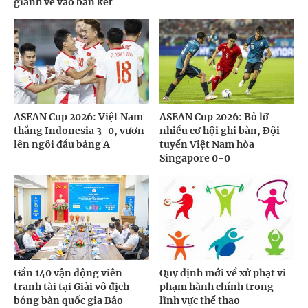
giành vé vào bán kết
ASEAN Cup 2026: Việt Nam
ASEAN Cup 2026: Bỏ lỡ
thắng Indonesia 3-0, vươn
nhiều cơ hội ghi bàn, Đội
lên ngôi đầu bảng A
tuyển Việt Nam hòa
Singapore 0-0
Gần 140 vận động viên
Quy định mới về xử phạt vi
tranh tài tại Giải vô địch
phạm hành chính trong
bóng bàn quốc gia Báo
lĩnh vực thể thao