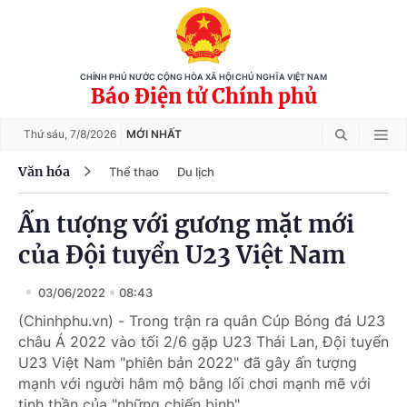
CHÍNH PHỦ NƯỚC CỘNG HÒA XÃ HỘI CHỦ NGHĨA VIỆT NAM
Báo Điện tử Chính phủ
Thứ sáu,
7/8/2026
MỚI NHẤT
Văn hóa
Thể thao
Du lịch
Ấn tượng với gương mặt mới
của Đội tuyển U23 Việt Nam
03/06/2022
08:43
(Chinhphu.vn) - Trong trận ra quân Cúp Bóng đá U23
châu Á 2022 vào tối 2/6 gặp U23 Thái Lan, Đội tuyển
U23 Việt Nam "phiên bản 2022" đã gây ấn tượng
mạnh với người hâm mộ bằng lối chơi mạnh mẽ với
tinh thần của "những chiến binh".