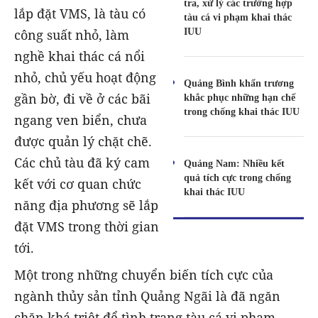
tra, xử lý các trường hợp
lắp đặt VMS, là tàu có
tàu cá vi phạm khai thác
IUU
công suất nhỏ, làm
nghề khai thác cá nổi
nhỏ, chủ yếu hoạt động
Quảng Bình khẩn trương
gần bờ, đi về ở các bãi
khắc phục những hạn chế
trong chống khai thác IUU
ngang ven biển, chưa
được quản lý chặt chẽ.
Các chủ tàu đã ký cam
Quảng Nam: Nhiều kết
quả tích cực trong chống
kết với cơ quan chức
khai thác IUU
năng địa phương sẽ lắp
đặt VMS trong thời gian
tới.
Một trong những chuyển biến tích cực của
ngành thủy sản tỉnh Quảng Ngãi là đã ngăn
chặn khá triệt để tình trạng tàu cá vi phạm