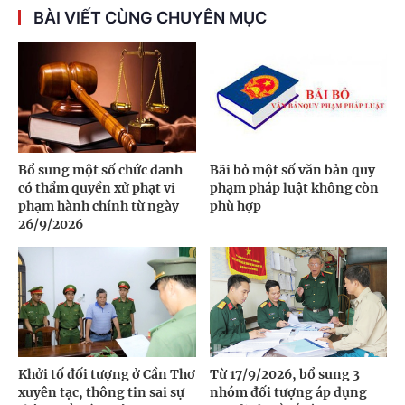
BÀI VIẾT CÙNG CHUYÊN MỤC
Bổ sung một số chức danh
Bãi bỏ một số văn bản quy
có thẩm quyền xử phạt vi
phạm pháp luật không còn
phạm hành chính từ ngày
phù hợp
26/9/2026
Khởi tố đối tượng ở Cần Thơ
Từ 17/9/2026, bổ sung 3
xuyên tạc, thông tin sai sự
nhóm đối tượng áp dụng