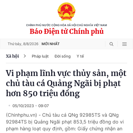
CHÍNH PHỦ NƯỚC CỘNG HÒA XÃ HỘI CHỦ NGHĨA VIỆT NAM
Báo Điện tử Chính phủ
Thứ bảy,
8/8/2026
MỚI NHẤT
Xã hội
Pháp luật
Đời sống
Y tế
Vi phạm lĩnh vực thủy sản, một
chủ tàu cá Quảng Ngãi bị phạt
hơn 850 triệu đồng
05/10/2023
09:07
(Chinhphu.vn) - Chủ tàu cá QNg 92985TS và QNg
92984TS bị Quảng Ngãi phạt 853,5 triệu đồng do vi
phạm hàng loạt quy định, gồm: Giấy chứng nhận an