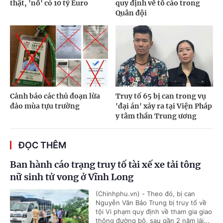
thật, 'nổ' có 10 tỷ Euro
quy định về tố cáo trong
Quân đội
Cảnh báo các thủ đoạn lừa
Truy tố 65 bị can trong vụ
đảo mùa tựu trường
'đại án' xảy ra tại Viện Pháp
y tâm thần Trung ương
ĐỌC THÊM
Ban hành cáo trạng truy tố tài xế xe tải tông
nữ sinh tử vong ở Vĩnh Long
(Chinhphu.vn) - Theo đó, bị can
Nguyễn Văn Bảo Trung bị truy tố về
tội Vi phạm quy định về tham gia giao
thông đường bộ, sau gần 2 năm lái...