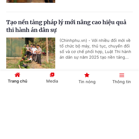
Tạo nền tảng pháp lý mới nâng cao hiệu quả
thi hành án dân sự
(Chinhphu.vn) - Với nhiều đổi mới về
tổ chức bộ máy, thủ tục, chuyển đổi
số và cơ chế phối hợp, Luật Thi hành
án dân sự năm 2025 tạo nền tảng...
Trang chủ
Media
Tin nóng
Thông tin
Bộ Tư pháp thẩm định kết quả rà soát 474 văn
bản lĩnh vực khoa học, công nghệ
Cổng TTĐT Chính phủ
English
中文
(Chinhphu.vn) - Ngày 21/7, Bộ Tư
pháp tổ chức cuộc họp thẩm định đối
với báo cáo sơ bộ về kết quả tổng rà
soát hệ thống văn bản quy phạm...
Chuyên mục