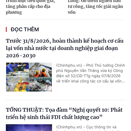
trình mục tiêu quốc gia,
Long: Gỡ điểm nghẽn đầu
tăng phân cấp cho địa
tư công, tăng tốc giải ngân
phương
vốn
ĐỌC THÊM
Trước 31/8/2026, hoàn thành kế hoạch cơ cấu
lại vốn nhà nước tại doanh nghiệp giai đoạn
2026-2030
(Chinhphu.vn) - Phó Thủ tướng Chính
phủ Nguyễn Văn Thắng vừa ký Công
điện số 52/CĐ-TTg ngày 07/8/2026
về triển khai công tác cơ cấu lại vốn...
TỔNG THUẬT: Tọa đàm “Nghị quyết 10: Phát
triển hệ sinh thái FDI chất lượng cao”
(Chinhphu.vn) - Cục thông tin và