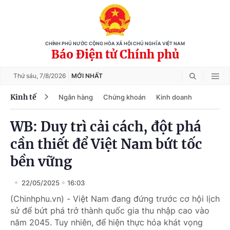
CHÍNH PHỦ NƯỚC CỘNG HÒA XÃ HỘI CHỦ NGHĨA VIỆT NAM
Báo Điện tử Chính phủ
Thứ sáu,
7/8/2026
MỚI NHẤT
Kinh tế
Ngân hàng
Chứng khoán
Kinh doanh
WB: Duy trì cải cách, đột phá
cần thiết để Việt Nam bứt tốc
bền vững
22/05/2025
16:03
(Chinhphu.vn) - Việt Nam đang đứng trước cơ hội lịch
sử để bứt phá trở thành quốc gia thu nhập cao vào
năm 2045. Tuy nhiên, để hiện thực hóa khát vọng