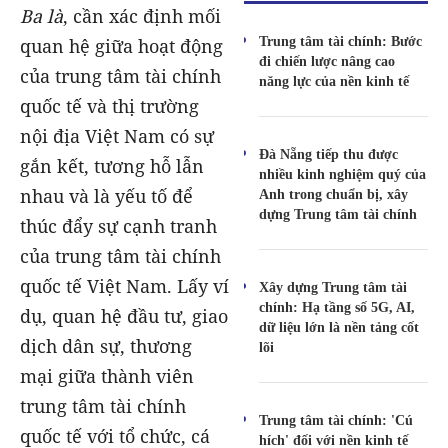
Ba là
, cần xác định mối
Trung tâm tài chính: Bước
quan hệ giữa hoạt động
đi chiến lược nâng cao
của trung tâm tài chính
năng lực của nền kinh tế
quốc tế và thị trường
nội địa Việt Nam có sự
Đà Nẵng tiếp thu được
gắn kết, tương hỗ lẫn
nhiều kinh nghiệm quý của
nhau và là yếu tố để
Anh trong chuẩn bị, xây
dựng Trung tâm tài chính
thúc đẩy sự cạnh tranh
của trung tâm tài chính
quốc tế Việt Nam. Lấy ví
Xây dựng Trung tâm tài
chính: Hạ tầng số 5G, AI,
dụ, quan hệ đầu tư, giao
dữ liệu lớn là nền tảng cốt
dịch dân sự, thương
lõi
mại giữa thành viên
trung tâm tài chính
Trung tâm tài chính: 'Cú
quốc tế với tổ chức, cá
hích' đối với nền kinh tế