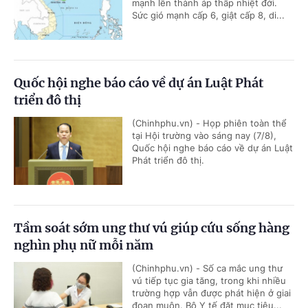
mạnh lên thành áp thấp nhiệt đới.
Sức gió mạnh cấp 6, giật cấp 8, di...
Quốc hội nghe báo cáo về dự án Luật Phát
triển đô thị
(Chinhphu.vn) - Họp phiên toàn thể
tại Hội trường vào sáng nay (7/8),
Quốc hội nghe báo cáo về dự án Luật
Phát triển đô thị.
Tầm soát sớm ung thư vú giúp cứu sống hàng
nghìn phụ nữ mỗi năm
(Chinhphu.vn) - Số ca mắc ung thư
vú tiếp tục gia tăng, trong khi nhiều
trường hợp vẫn được phát hiện ở giai
đoạn muộn. Bộ Y tế đặt mục tiêu...