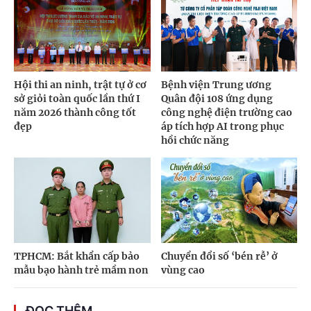
Hội thi an ninh, trật tự ở cơ
Bệnh viện Trung ương
sở giỏi toàn quốc lần thứ I
Quân đội 108 ứng dụng
năm 2026 thành công tốt
công nghệ điện trường cao
đẹp
áp tích hợp AI trong phục
hồi chức năng
TPHCM: Bắt khẩn cấp bảo
Chuyển đổi số ‘bén rễ’ ở
mẫu bạo hành trẻ mầm non
vùng cao
ĐỌC THÊM