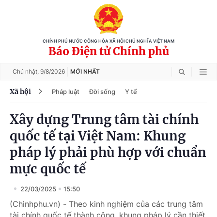
CHÍNH PHỦ NƯỚC CỘNG HÒA XÃ HỘI CHỦ NGHĨA VIỆT NAM
Báo Điện tử Chính phủ
Chủ nhật,
9/8/2026
MỚI NHẤT
Xã hội
Pháp luật
Đời sống
Y tế
Xây dựng Trung tâm tài chính
quốc tế tại Việt Nam: Khung
pháp lý phải phù hợp với chuẩn
mực quốc tế
22/03/2025
15:50
(Chinhphu.vn) - Theo kinh nghiệm của các trung tâm
tài chính quốc tế thành công, khung pháp lý cần thiết