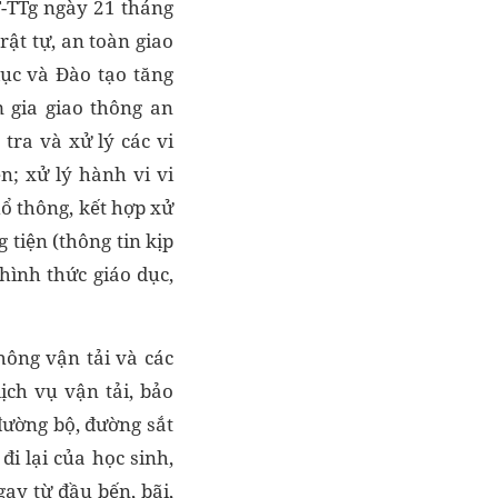
T-TTg ngày 21 tháng
ật tự, an toàn giao
dục và Đào tạo tăng
 gia giao thông an
tra và xử lý các vi
n; xử lý hành vi vi
hổ thông, kết hợp xử
 tiện (thông tin kịp
hình thức giáo dục,
hông vận tải và các
ịch vụ vận tải, bảo
đường bộ, đường sắt
i lại của học sinh,
ay từ đầu bến, bãi,