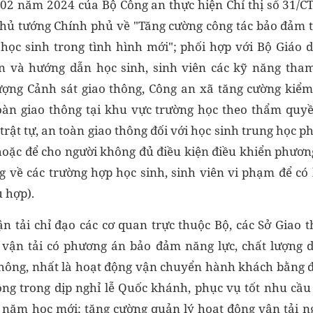
02 năm 2024 của Bộ Công an thực hiện Chỉ thị số 31/C
ủ tướng Chính phủ về "Tăng cường công tác bảo đảm tr
 học sinh trong tình hình mới"; phối hợp với Bộ Giáo 
n và hướng dẫn học sinh, sinh viên các kỹ năng tham
lượng Cảnh sát giao thông, Công an xã tăng cường kiểm 
oàn giao thông tại khu vực trường học theo thẩm quyề
rật tự, an toàn giao thông đối với học sinh trung học p
hoặc để cho người không đủ điều kiện điều khiển phương
g về các trường hợp học sinh, sinh viên vi phạm để có 
 hợp).
ận tải chỉ đạo các cơ quan trực thuộc Bộ, các Sở Giao t
vận tải có phương án bảo đảm năng lực, chất lượng d
hông, nhất là hoạt động vận chuyển hành khách bằng 
g trong dịp nghỉ lễ Quốc khánh, phục vụ tốt nhu cầu đ
 năm học mới; tăng cường quản lý hoạt động vận tải ng