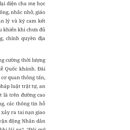
đại diện cha mẹ học
ông, nhắc nhở, giáo
ản lý và ký cam kết
u khiển khi chưa đủ
g, chính quyền địa
ng cường thời lượng
 lễ Quốc khánh. Đài
 cơ quan thông tấn,
háp luật trật tự, an
t là trên đường cao
g, các thông tin hỗ
 xảy ra tai nạn giao
ì vận động Nhân dân
hi lái xe"
;
"Đ
ội mũ