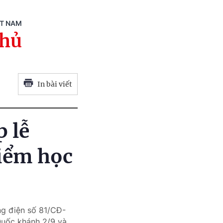
ỆT NAM
phủ
In bài viết
 lễ
điểm học
ng điện số 81/CĐ-
Quốc khánh 2/9 và