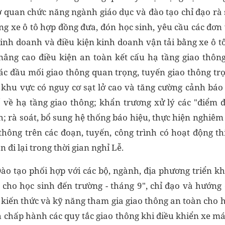
ơ quan chức năng ngành giáo dục và đào tạo chỉ đạo rà 
g xe ô tô hợp đồng đưa, đón học sinh, yêu cầu các đơn 
inh doanh và điều kiện kinh doanh vận tải bằng xe ô t
 nâng cao điều kiện an toàn kết cấu hạ tầng giao thông
các đầu mối giao thông quan trọng, tuyến giao thông tr
c khu vực có nguy cơ sạt lở cao và tăng cường cảnh báo
ố về hạ tầng giao thông; khẩn trương xử lý các "điểm đ
; rà soát, bổ sung hệ thống báo hiệu, thực hiện nghiêm
hông trên các đoạn, tuyến, công trình có hoạt động thi
đi lại trong thời gian nghỉ Lễ.
Đào tạo phối hợp với các bộ, ngành, địa phương triển k
 cho học sinh đến trường - tháng 9", chỉ đạo và hướng
kiến thức và kỹ năng tham gia giao thông an toàn cho h
 chấp hành các quy tắc giao thông khi điều khiển xe máy