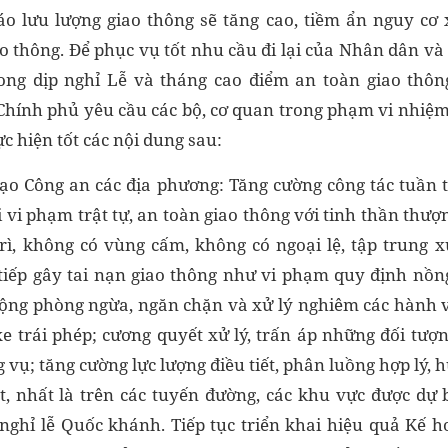
áo lưu lượng giao thông sẽ tăng cao, tiềm ẩn nguy cơ 
o thông. Để phục vụ tốt nhu cầu đi lại của Nhân dân và
rong dịp nghỉ Lễ và tháng cao điểm an toàn giao thôn
Chính phủ yêu cầu các bộ, cơ quan trong phạm vi nhiệ
c hiện tốt các nội dung sau:
đạo Công an các địa phương: Tăng cường công tác tuần tr
vi phạm trật tự, an toàn giao thông với tinh thần thượ
 trì, không có vùng cấm, không có ngoại lệ, tập trung 
iếp gây tai nạn giao thông như vi phạm quy định nồng
ộng phòng ngừa, ngăn chặn và xử lý nghiêm các hành vi 
xe trái phép; cương quyết xử lý, trấn áp những đối tượ
 vụ; tăng cường lực lượng điều tiết, phân luồng hợp lý,
t, nhất là trên các tuyến đường, các khu vực được dự 
 nghỉ lễ Quốc khánh. Tiếp tục triển khai hiệu quả Kế 