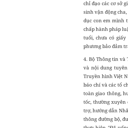
chỉ đạo các cơ sở 
sinh vận động cha,
dục con em mình tự
chấp hành pháp luậ
tuổi, chưa có giấ
phương bảo đảm trậ
4. Bộ Thông tin và
và nội dung tuyên 
Truyền hình Việt N
báo chí và các tổ c
toàn giao thông, h
tốc, thường xuyên 
trợ, hướng dẫn Nhân
thông đường bộ, đư
thực hiện
"Đ
ã uốn