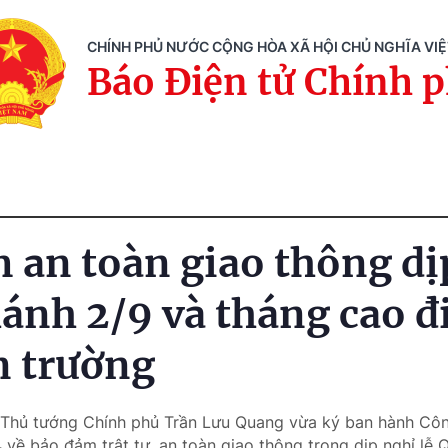
CHÍNH PHỦ NƯỚC CỘNG HÒA XÃ HỘI CHỦ NGHĨA VI
Báo Điện tử Chính 
 an toàn giao thông dịp
ánh 2/9 và tháng cao 
n trường
 Thủ tướng Chính phủ Trần Lưu Quang vừa ký ban hành Cô
về bảo đảm trật tự, an toàn giao thông trong dịp nghỉ lễ 