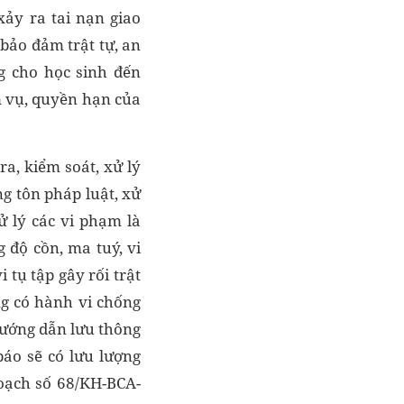
xảy ra tai nạn giao
 bảo đảm trật tự, an
g cho học sinh đến
m vụ, quyền hạn của
a, kiểm soát, xử lý
ng tôn pháp luật, xử
xử lý các vi phạm là
 độ cồn, ma tuý, vi
tụ tập gây rối trật
ng có hành vi chống
 hướng dẫn lưu thông
báo sẽ có lưu lượng
hoạch số 68/KH-BCA-