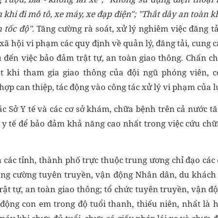
khi đi mô tô, xe máy, xe đạp điện
"; "T
hắt dây an toàn kh
 tốc độ"
. Tăng cường rà soát, xử lý nghiêm việc đăng tả
ã hội vi phạm các quy định về quản lý, đăng tải, cung c
đến việc bảo đảm trật tự, an toàn giao thông. Chấn c
t khi tham gia giao thông của đội ngũ phóng viên, cộ
ợp can thiệp, tác động vào công tác xử lý vi phạm của l
các Sở Y tế và các cơ sở khám, chữa bệnh trên cả nước t
ư y tế để bảo đảm khả năng cao nhất trong việc cứu ch
 các tỉnh, thành phố trực thuộc trung ương chỉ đạo các 
ăng cường tuyên truyền, vận động Nhân dân, du khách
rật tự, an toàn giao thông; tổ chức tuyên truyền, vận độ
động con em trong độ tuổi thanh, thiếu niên, nhất là 