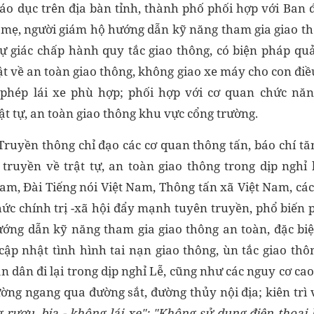
giáo dục trên địa bàn tỉnh, thành phố phối hợp với Ban 
 mẹ, người giám hộ hướng dẫn kỹ năng tham gia giao th
 giác chấp hành quy tắc giao thông, có biện pháp qu
t về an toàn giao thông, không giao xe máy cho con điề
y phép lái xe phù hợp; phối hợp với cơ quan chức năn
t tự, an toàn giao thông khu vực cổng trường.
 Truyền thông chỉ đạo các cơ quan thông tấn, báo chí tă
truyền về trật tự, an toàn giao thông trong dịp nghỉ
am, Đài Tiếng nói Việt Nam, Thông tấn xã Việt Nam, các
hức chính trị -xã hội đẩy mạnh tuyên truyền, phổ biến p
ướng dẫn kỹ năng tham gia giao thông an toàn, đặc biệ
cập nhật tình hình tai nạn giao thông, ùn tắc giao thôn
 dân đi lại trong dịp nghỉ Lễ, cũng như các nguy cơ cao
ờng ngang qua đường sắt, đường thủy nội địa; kiên tr
g rượu
, bia -
không lái xe";
"K
hông sử dụng điện thoại k