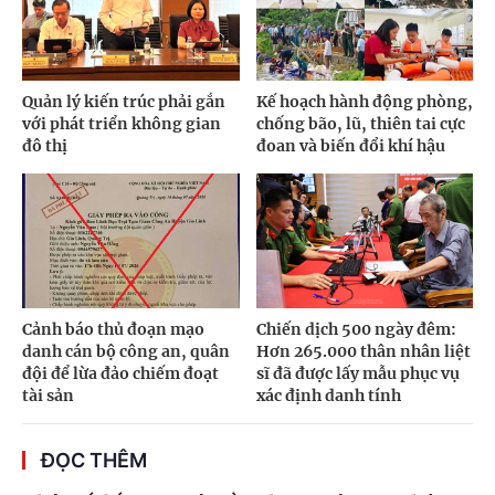
Quản lý kiến trúc phải gắn
Kế hoạch hành động phòng,
với phát triển không gian
chống bão, lũ, thiên tai cực
đô thị
đoan và biến đổi khí hậu
Cảnh báo thủ đoạn mạo
Chiến dịch 500 ngày đêm:
danh cán bộ công an, quân
Hơn 265.000 thân nhân liệt
đội để lừa đảo chiếm đoạt
sĩ đã được lấy mẫu phục vụ
tài sản
xác định danh tính
ĐỌC THÊM