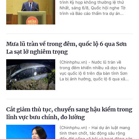
trình Kỳ họp không thường lệ thứ
Nhất, sáng 6/8, Quốc hội nghe Tờ
trình và Báo cáo thẩm tra dự án...
Mưa lũ tràn về trong đêm, quốc lộ 6 qua Sơn
La sạt lở nghiêm trọng
(Chinhphu.vn) - Nước lũ tràn về
trong đêm khiến nhiều xã dọc khu
vực quốc lộ 6 trên địa bàn tỉnh Sơn
La bị ảnh hưởng, quốc lộ 6 qua xã...
Cắt giảm thủ tục, chuyển sang hậu kiểm trong
lĩnh vực bưu chính, đo lường
(Chinhphu.vn) - Hai dự án luật mang
tính then chốt, tác động sâu rộng
đến đời sống xã hội và hoạt động sản