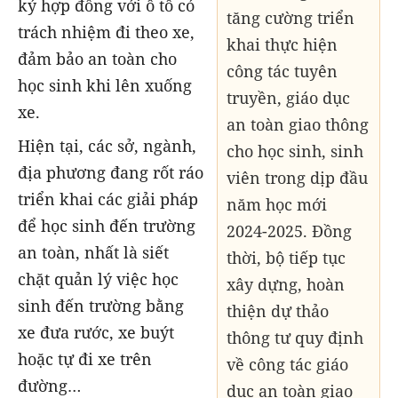
ký hợp đồng với ô tô có
tăng cường triển
trách nhiệm đi theo xe,
khai thực hiện
đảm bảo an toàn cho
công tác tuyên
học sinh khi lên xuống
truyền, giáo dục
xe.
an toàn giao thông
Hiện tại, các sở, ngành,
cho học sinh, sinh
địa phương đang rốt ráo
viên trong dịp đầu
triển khai các giải pháp
năm học mới
để học sinh đến trường
2024-2025. Đồng
an toàn, nhất là siết
thời, bộ tiếp tục
chặt quản lý việc học
xây dựng, hoàn
sinh đến trường bằng
thiện dự thảo
xe đưa rước, xe buýt
thông tư quy định
hoặc tự đi xe trên
về công tác giáo
đường…
dục an toàn giao