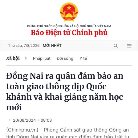
CHÍNH PHỦ NƯỚC CỘNG HÒA XÃ HỘI CHỦ NGHĨA VIỆT NAM
Báo Điện tử Chính phủ
Thứ sáu,
7/8/2026
MỚI NHẤT
Xã hội
Pháp luật
Đời sống
Y tế
Đồng Nai ra quân đảm bảo an
toàn giao thông dịp Quốc
khánh và khai giảng năm học
mới
20/08/2024
08:03
(Chinhphu.vn) - Phòng Cảnh sát giao thông Công an
tỉnh Đồng Nai vừa ra quân cao điểm đảm bảo trật tự