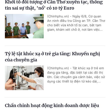
Khởi tố đối tượng ở Cần Thơ xuyên tạc, thông
tin sai sự thật, 'nổ' có 10 tỷ Euro
(Chinhphu.vn) - Ngày 6/8, Cơ quan
An ninh điều tra Công an TP. Cần Thơ
cho biết vừa khởi tố bị can, bắt tạm
giam, khám xét chỗ ở, nơi làm việc...
Tỷ lệ tật khúc xạ ở trẻ gia tăng: Khuyến nghị
của chuyên gia
(Chinhphu.vn) - Tật khúc xạ ở trẻ em
đang gia tăng, đặc biệt tại các đô thị
lớn. Các chuyên gia cảnh báo, việc sử
dụng các thiết bị điện tử kéo dài,...
Chấn chỉnh hoạt động kinh doanh dược liệu