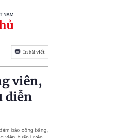
ỆT NAM
phủ
In bài viết
ng viên,
u diễn
p đảm bảo công bằng,
g viên, huấn luyện