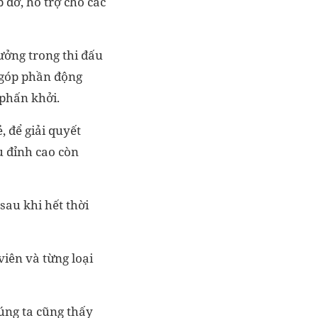
 đỡ, hỗ trợ cho các
hưởng trong thi đấu
 góp phần động
 phấn khởi.
 để giải quyết
u đỉnh cao còn
sau khi hết thời
viên và từng loại
úng ta cũng thấy