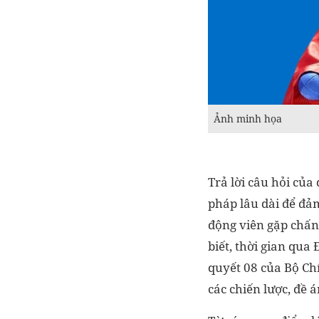
Ảnh minh họa
Trả lời câu hỏi củ
pháp lâu dài để đảm
động viên gặp chấn
biết, thời gian qua
quyết 08 của Bộ Chí
các chiến lược, đề á