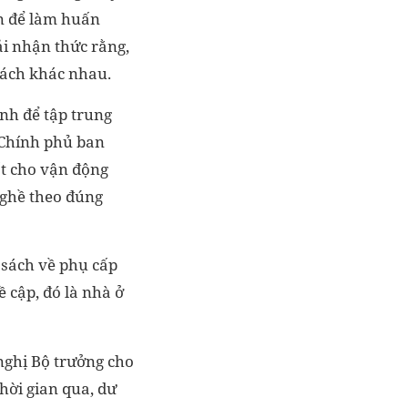
an để làm huấn
ải nhận thức rằng,
 cách khác nhau.
nh để tập trung
 Chính phủ ban
ất cho vận động
nghề theo đúng
h sách về phụ cấp
 cập, đó là nhà ở
nghị Bộ trưởng cho
hời gian qua, dư