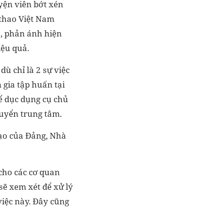
yện viên bớt xén
 thao Việt Nam
o, phản ánh hiện
iệu quả.
ù chỉ là 2 sự việc
 gia tập huấn tại
ể dục dụng cụ chủ
tuyển trung tâm.
đạo của Đảng, Nhà
cho các cơ quan
sẽ xem xét để xử lý
việc này. Đây cũng