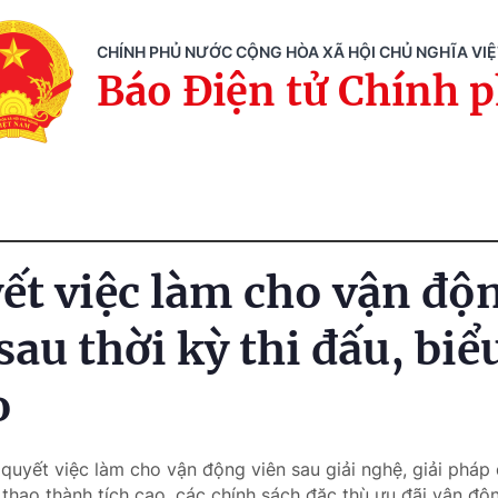
CHÍNH PHỦ NƯỚC CỘNG HÒA XÃ HỘI CHỦ NGHĨA VI
Báo Điện tử Chính 
ết việc làm cho vận độ
sau thời kỳ thi đấu, biể
o
i quyết việc làm cho vận động viên sau giải nghệ, giải phá
thao thành tích cao, các chính sách đặc thù ưu đãi vận độn