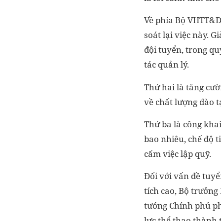
Về phía Bộ VHTT&DL
soát lại việc này. 
đội tuyển, trong qu
tác quản lý.
Thứ hai là tăng cườ
về chất lượng đào t
Thứ ba là công kha
bao nhiêu, chế độ t
cấm việc lập quỹ.
Đối với vấn đề tuyể
tích cao, Bộ trưởn
tướng Chính phủ ph
lực thể thao thành