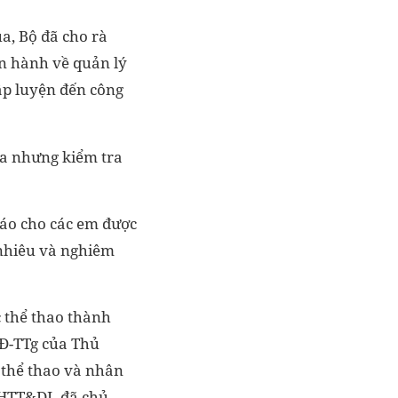
a, Bộ đã cho rà
an hành về quản lý
tập luyện đến công
ra nhưng kiểm tra
báo cho các em được
 nhiêu và nghiêm
c thể thao thành
QĐ-TTg của Thủ
 thể thao và nhân
 VHTT&DL đã chủ