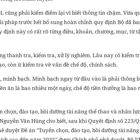
 cũng phải kiểm điểm lại vì biết thông tin chậm. Vừa qu
Giải pháp trước hết bổ sung hoàn chỉnh quy định Bộ đã b
y định này có rất rõ từng điều, khoản, chương, mục, từ 
ng thanh tra, kiểm tra, xử lý nghiêm. Lâu nay có kiểm t
ạo, còn ít kiểm tra về vấn đề chế độ, chính sách.
i, minh bạch. Minh bạch ngay từ đầu vào là phải thông 
iền ăn là bao nhiêu một ngày, chế độ tiền thưởng là bao
n chọn, đào tạo, bồi dưỡng tài năng thể thao và nhân lự
g Nguyễn Văn Hùng cho biết, sau khi Quyết định số 223/
ê duyệt Đề án "Tuyển chọn, đào tạo, bồi dưỡng tài năng
 tích cao đến năm 2035" được Chính phủ phê duyệt, Bộ