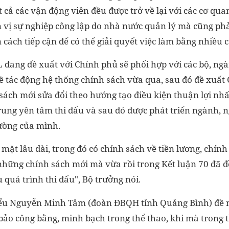
 cả các vận động viên đều được trở về lại với các cơ qu
n vị sự nghiệp công lập do nhà nước quản lý mà cũng ph
n cách tiếp cận để có thể giải quyết việc làm bằng nhiều
 đang đề xuất với Chính phủ sẽ phối hợp với các bộ, ngà
về tác động hệ thống chính sách vừa qua, sau đó đề xuất
ách mới sửa đổi theo hướng tạo điều kiện thuận lợi nh
trung yên tâm thi đấu và sau đó được phát triển ngành, 
rường của mình.
 mặt lâu dài, trong đó có chính sách về tiền lương, chín
những chính sách mới mà vừa rồi trong Kết luận 70 đã đề
 quá trình thi đấu", Bộ trưởng nói.
iểu Nguyễn Minh Tâm (đoàn ĐBQH tỉnh Quảng Bình) đề 
bảo công bằng, minh bạch trong thể thao, khi mà trong t