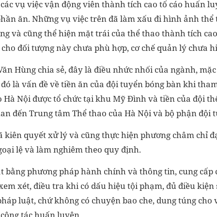
các vụ việc vận động viên thành tích cao tố cáo huấn lu
phần ăn. Những vụ việc trên đã làm xấu đi hình ảnh thể
ng và cũng thể hiện mặt trái của thể thao thành tích ca
 cho đối tượng này chưa phù hợp, cơ chế quản lý chưa h
n Hùng chia sẻ, đây là điều nhức nhối của ngành, mặc d
t, đó là vấn đề về tiền ăn của đội tuyển bóng bàn khi tham
 Hà Nội được tổ chức tại khu Mỹ Đình và tiền của đội th
uan đến Trung tâm Thể thao của Hà Nội và bộ phận đội 
đã kiên quyết xử lý và cũng thực hiện phương châm chỉ 
goại lệ và làm nghiêm theo quy định.
uật bằng phương pháp hành chính và thông tin, cung cấp 
em xét, điều tra khi có dấu hiệu tội phạm, đủ điều kiện 
pháp luật, chứ không có chuyện bao che, dung túng cho 
o công tác huấn luyện.