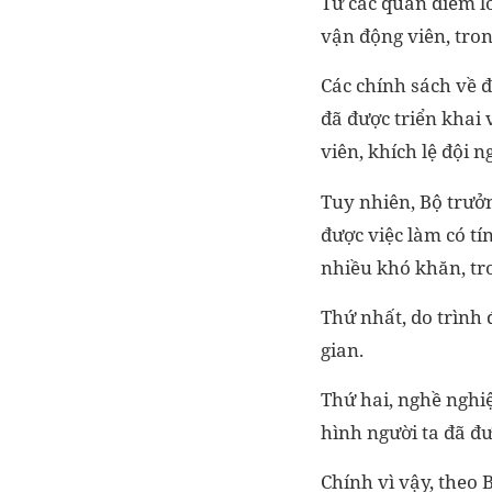
Từ các quan điểm lớ
vận động viên, tron
Các chính sách về đ
đã được triển khai
viên, khích lệ đội 
Tuy nhiên, Bộ trưở
được việc làm có tí
nhiều khó khăn, tro
Thứ nhất, do trình 
gian.
Thứ hai, nghề nghiệ
hình người ta đã đư
Chính vì vậy, theo