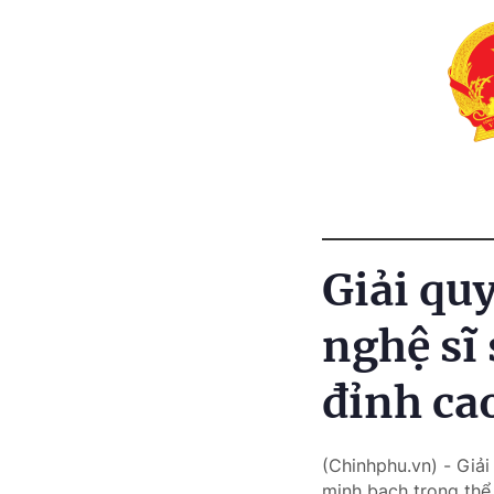
Giải quy
nghệ sĩ 
đỉnh ca
(Chinhphu.vn) - Giả
minh bạch trong thể 