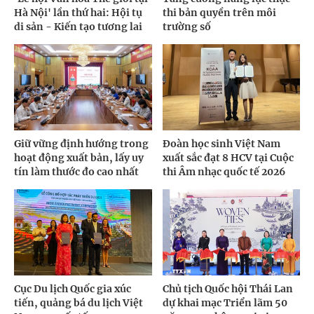
Hà Nội' lần thứ hai: Hội tụ
thi bản quyền trên môi
di sản - Kiến tạo tương lai
trường số
Giữ vững định hướng trong
Đoàn học sinh Việt Nam
hoạt động xuất bản, lấy uy
xuất sắc đạt 8 HCV tại Cuộc
tín làm thước đo cao nhất
thi Âm nhạc quốc tế 2026
Cục Du lịch Quốc gia xúc
Chủ tịch Quốc hội Thái Lan
tiến, quảng bá du lịch Việt
dự khai mạc Triển lãm 50