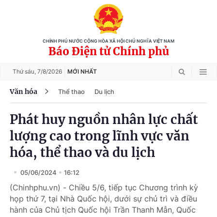
CHÍNH PHỦ NƯỚC CỘNG HÒA XÃ HỘI CHỦ NGHĨA VIỆT NAM
Báo Điện tử Chính phủ
Thứ sáu,
7/8/2026
MỚI NHẤT
Văn hóa
Thể thao
Du lịch
Phát huy nguồn nhân lực chất
lượng cao trong lĩnh vực văn
hóa, thể thao và du lịch
05/06/2024
16:12
(Chinhphu.vn) - Chiều 5/6, tiếp tục Chương trình kỳ
họp thứ 7, tại Nhà Quốc hội, dưới sự chủ trì và điều
hành của Chủ tịch Quốc hội Trần Thanh Mẫn, Quốc