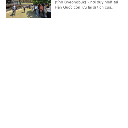
(tỉnh Gyeongbuk) - nơi duy nhất tại
Hàn Quốc còn lưu lại di tích của...
Nỗ lực đưa áo dài Việt Nam trở thành di sản
Cổng TTĐT Chính phủ
English
中文
văn hóa được UNESCO ghi danh
Trang chủ
Media
Tin nóng
Thông tin
(Chinhphu.vn) - Phó Thủ tướng Phạm
Thị Thanh Trà đề nghị Hiệp hội Văn
hóa Áo dài Việt Nam phối hợp với Bộ
Văn hóa, Thể thao và Du lịch đẩy...
Chuyên mục
CHÍNH TRỊ
KINH TẾ
Gia Lai tập trung bảo tồn và phát huy tinh hoa
võ Việt
VĂN HÓA
XÃ HỘI
(Chinhphu.vn) - Trải qua thời gian, võ
KHOA GIÁO
QUỐC TẾ
cổ truyền đã tồn tại trên mảnh đất
Gia Lai gắn với nhu cầu sinh tồn và
GÓP Ý HIẾN KẾ
phát triển của cộng đồng, trở thành...