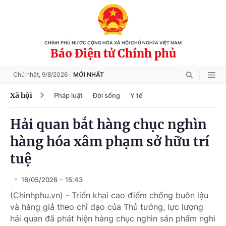
CHÍNH PHỦ NƯỚC CỘNG HÒA XÃ HỘI CHỦ NGHĨA VIỆT NAM
Báo Điện tử Chính phủ
Chủ nhật,
9/8/2026
MỚI NHẤT
Xã hội
Pháp luật
Đời sống
Y tế
Hải quan bắt hàng chục nghìn
hàng hóa xâm phạm sở hữu trí
tuệ
16/05/2026
15:43
(Chinhphu.vn) - Triển khai cao điểm chống buôn lậu
và hàng giả theo chỉ đạo của Thủ tướng, lực lượng
hải quan đã phát hiện hàng chục nghìn sản phẩm nghi