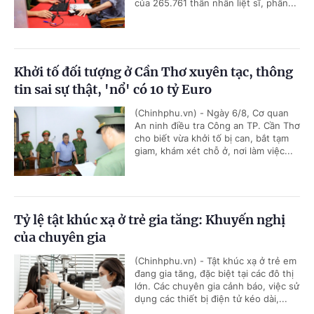
của 265.761 thân nhân liệt sĩ, phân...
Khởi tố đối tượng ở Cần Thơ xuyên tạc, thông
tin sai sự thật, 'nổ' có 10 tỷ Euro
(Chinhphu.vn) - Ngày 6/8, Cơ quan
An ninh điều tra Công an TP. Cần Thơ
cho biết vừa khởi tố bị can, bắt tạm
giam, khám xét chỗ ở, nơi làm việc...
Tỷ lệ tật khúc xạ ở trẻ gia tăng: Khuyến nghị
của chuyên gia
(Chinhphu.vn) - Tật khúc xạ ở trẻ em
đang gia tăng, đặc biệt tại các đô thị
lớn. Các chuyên gia cảnh báo, việc sử
dụng các thiết bị điện tử kéo dài,...