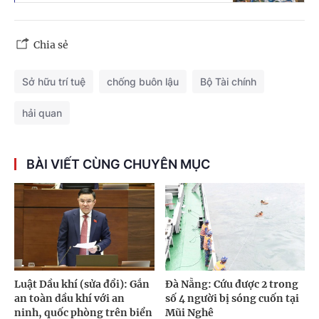
Chia sẻ
Sở hữu trí tuệ
chống buôn lậu
Bộ Tài chính
hải quan
BÀI VIẾT CÙNG CHUYÊN MỤC
Luật Dầu khí (sửa đổi): Gắn
Đà Nẵng: Cứu được 2 trong
an toàn dầu khí với an
số 4 người bị sóng cuốn tại
ninh, quốc phòng trên biển
Mũi Nghê