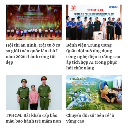
Hội thi an ninh, trật tự ở cơ
Bệnh viện Trung ương
sở giỏi toàn quốc lần thứ I
Quân đội 108 ứng dụng
năm 2026 thành công tốt
công nghệ điện trường cao
đẹp
áp tích hợp AI trong phục
hồi chức năng
TPHCM: Bắt khẩn cấp bảo
Chuyển đổi số ‘bén rễ’ ở
mẫu bạo hành trẻ mầm non
vùng cao