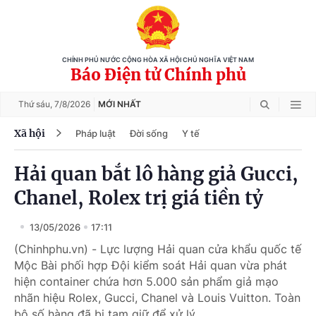
CHÍNH PHỦ NƯỚC CỘNG HÒA XÃ HỘI CHỦ NGHĨA VIỆT NAM
Báo Điện tử Chính phủ
Thứ sáu,
7/8/2026
MỚI NHẤT
Xã hội
Pháp luật
Đời sống
Y tế
Hải quan bắt lô hàng giả Gucci,
Chanel, Rolex trị giá tiền tỷ
13/05/2026
17:11
(Chinhphu.vn) - Lực lượng Hải quan cửa khẩu quốc tế
Mộc Bài phối hợp Đội kiểm soát Hải quan vừa phát
hiện container chứa hơn 5.000 sản phẩm giả mạo
nhãn hiệu Rolex, Gucci, Chanel và Louis Vuitton. Toàn
bộ số hàng đã bị tạm giữ để xử lý.