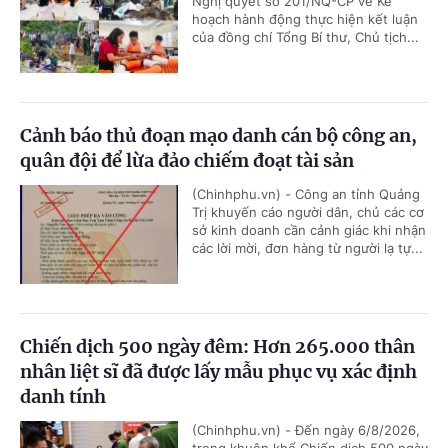
Nghị quyết số 201/NQ-CP về Kế
hoạch hành động thực hiện kết luận
của đồng chí Tổng Bí thư, Chủ tịch...
Cảnh báo thủ đoạn mạo danh cán bộ công an,
quân đội để lừa đảo chiếm đoạt tài sản
(Chinhphu.vn) - Công an tỉnh Quảng
Trị khuyến cáo người dân, chủ các cơ
sở kinh doanh cần cảnh giác khi nhận
các lời mời, đơn hàng từ người lạ tự...
Chiến dịch 500 ngày đêm: Hơn 265.000 thân
nhân liệt sĩ đã được lấy mẫu phục vụ xác định
danh tính
(Chinhphu.vn) - Đến ngày 6/8/2026,