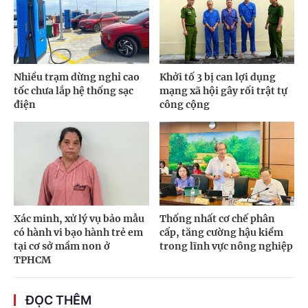
Nhiều trạm dừng nghỉ cao
Khởi tố 3 bị can lợi dụng
tốc chưa lắp hệ thống sạc
mạng xã hội gây rối trật tự
điện
công cộng
Xác minh, xử lý vụ bảo mẫu
Thống nhất cơ chế phân
có hành vi bạo hành trẻ em
cấp, tăng cường hậu kiểm
tại cơ sở mầm non ở
trong lĩnh vực nông nghiệp
TPHCM
ĐỌC THÊM