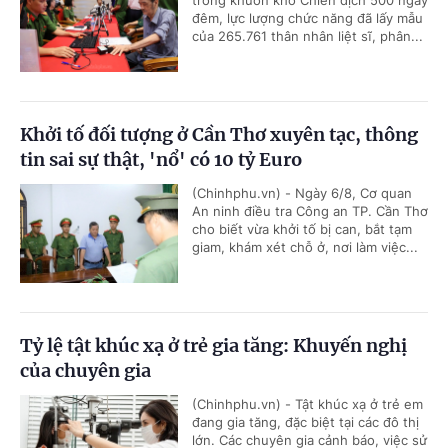
trong khuôn khổ Chiến dịch 500 ngày
đêm, lực lượng chức năng đã lấy mẫu
của 265.761 thân nhân liệt sĩ, phân...
Khởi tố đối tượng ở Cần Thơ xuyên tạc, thông
tin sai sự thật, 'nổ' có 10 tỷ Euro
(Chinhphu.vn) - Ngày 6/8, Cơ quan
An ninh điều tra Công an TP. Cần Thơ
cho biết vừa khởi tố bị can, bắt tạm
giam, khám xét chỗ ở, nơi làm việc...
Tỷ lệ tật khúc xạ ở trẻ gia tăng: Khuyến nghị
của chuyên gia
(Chinhphu.vn) - Tật khúc xạ ở trẻ em
đang gia tăng, đặc biệt tại các đô thị
lớn. Các chuyên gia cảnh báo, việc sử