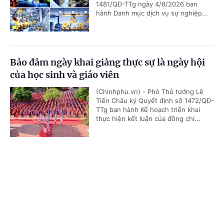
1481/QĐ-TTg ngày 4/8/2026 ban
hành Danh mục dịch vụ sự nghiệp...
Bảo đảm ngày khai giảng thực sự là ngày hội
của học sinh và giáo viên
(Chinhphu.vn) - Phó Thủ tướng Lê
Tiến Châu ký Quyết định số 1472/QĐ-
TTg ban hành Kế hoạch triển khai
thực hiện kết luận của đồng chí...
Cổng TTĐT Chính phủ
English
中文
Quy định mới về quản lý và phát triển cụm
công nghiệp
Trang chủ
Media
Tin nóng
Thông tin
(Chinhphu.vn) - Chính phủ ban hành
Nghị định số 303/2026/NĐ-CP ngày
01/8/2026 sửa đổi, bổ sung một số
điều của Nghị định số...