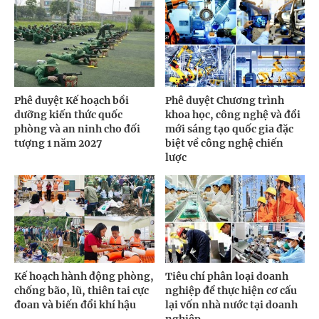
Phê duyệt Kế hoạch bồi
Phê duyệt Chương trình
dưỡng kiến thức quốc
khoa học, công nghệ và đổi
phòng và an ninh cho đối
mới sáng tạo quốc gia đặc
tượng 1 năm 2027
biệt về công nghệ chiến
lược
Kế hoạch hành động phòng,
Tiêu chí phân loại doanh
chống bão, lũ, thiên tai cực
nghiệp để thực hiện cơ cấu
đoan và biến đổi khí hậu
lại vốn nhà nước tại doanh
nghiệp