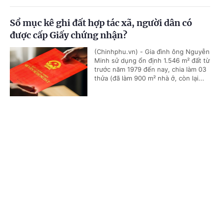
Sổ mục kê ghi đất hợp tác xã, người dân có
được cấp Giấy chứng nhận?
(Chinhphu.vn) - Gia đình ông Nguyễn
Minh sử dụng ổn định 1.546 m² đất từ
trước năm 1979 đến nay, chia làm 03
thửa (đã làm 900 m² nhà ở, còn lại...
Cổng TTĐT Chính phủ
English
中文
Có thể mua nhà ở xã hội ngoài tỉnh nếu đủ
điều kiện
Trang chủ
Media
Tin nóng
Thông tin
(Chinhphu.vn) - Ông Nguyễn Đăng
Khoa có hộ khẩu thường trú và đang
sinh sống, làm việc tại tỉnh Ninh Bình.
Ông hỏi, vậy ông có được mua nhà...
Chuyên mục
CHÍNH TRỊ
KINH TẾ