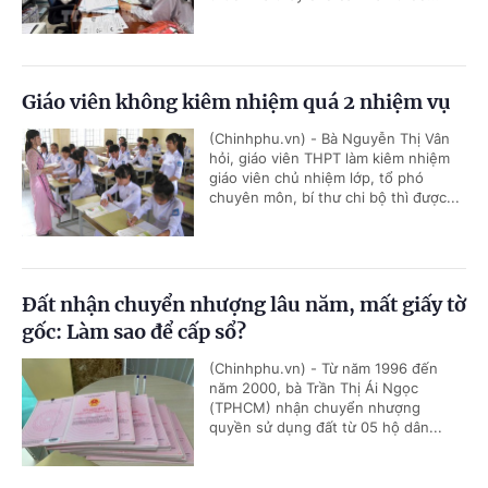
Giáo viên không kiêm nhiệm quá 2 nhiệm vụ
(Chinhphu.vn) - Bà Nguyễn Thị Vân
hỏi, giáo viên THPT làm kiêm nhiệm
giáo viên chủ nhiệm lớp, tổ phó
chuyên môn, bí thư chi bộ thì được...
Đất nhận chuyển nhượng lâu năm, mất giấy tờ
gốc: Làm sao để cấp sổ?
(Chinhphu.vn) - Từ năm 1996 đến
năm 2000, bà Trần Thị Ái Ngọc
(TPHCM) nhận chuyển nhượng
quyền sử dụng đất từ 05 hộ dân...