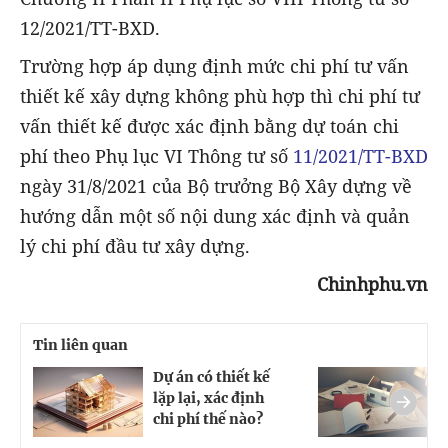
12/2021/TT-BXD.
Trường hợp áp dụng định mức chi phí tư vấn
thiết kế xây dựng không phù hợp thì chi phí tư
vấn thiết kế được xác định bằng dự toán chi
phí theo Phụ lục VI Thông tư số
11/2021/TT-BXD
ngày 31/8/2021 của Bộ trưởng Bộ Xây dựng về
hướng dẫn một số nội dung xác định và quản
lý chi phí đầu tư xây dựng.
Chinhphu.vn
Tin liên quan
Dự án có thiết kế
K
lặp lại, xác định
c
chi phí thế nào?
p