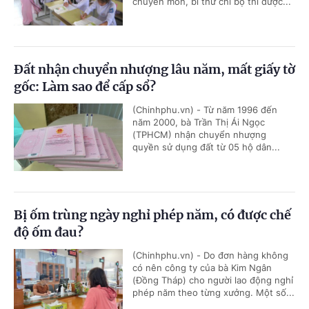
chuyên môn, bí thư chi bộ thì được...
Đất nhận chuyển nhượng lâu năm, mất giấy tờ
gốc: Làm sao để cấp sổ?
(Chinhphu.vn) - Từ năm 1996 đến
năm 2000, bà Trần Thị Ái Ngọc
(TPHCM) nhận chuyển nhượng
quyền sử dụng đất từ 05 hộ dân...
Bị ốm trùng ngày nghỉ phép năm, có được chế
độ ốm đau?
(Chinhphu.vn) - Do đơn hàng không
có nên công ty của bà Kim Ngân
(Đồng Tháp) cho người lao động nghỉ
phép năm theo từng xưởng. Một số...