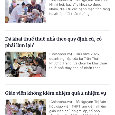
Ninh) hỏi, bác sĩ y khoa có được
khám, điều trị các bệnh mạn tính tăng
huyết áp, đái tháo đường,...
Đã khai thuế thuê nhà theo quy định cũ, có
phải làm lại?
(Chinhphu.vn) - Đầu năm 2026,
doanh nghiệp của bà Trần Thái
Phương Trang lựa chọn kê khai thuế
thuê nhà thay cho cá nhân theo...
Giáo viên không kiêm nhiệm quá 2 nhiệm vụ
(Chinhphu.vn) - Bà Nguyễn Thị Vân
hỏi, giáo viên THPT làm kiêm nhiệm
giáo viên chủ nhiệm lớp, tổ phó