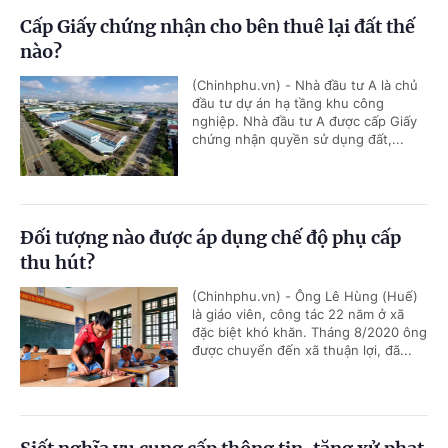
Cấp Giấy chứng nhận cho bên thuê lại đất thế
nào?
(Chinhphu.vn) - Nhà đầu tư A là chủ
đầu tư dự án hạ tầng khu công
nghiệp. Nhà đầu tư A được cấp Giấy
chứng nhận quyền sử dụng đất,...
Đối tượng nào được áp dụng chế độ phụ cấp
thu hút?
(Chinhphu.vn) - Ông Lê Hùng (Huế)
là giáo viên, công tác 22 năm ở xã
đặc biệt khó khăn. Tháng 8/2020 ông
được chuyển đến xã thuận lợi, đã...