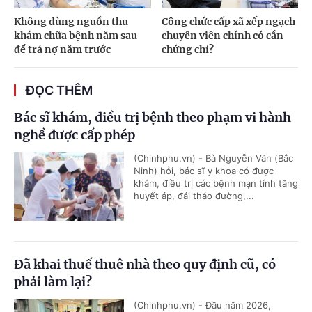
Không dùng nguồn thu
Công chức cấp xã xếp ngạch
khám chữa bệnh năm sau
chuyên viên chính có cần
để trả nợ năm trước
chứng chỉ?
ĐỌC THÊM
Bác sĩ khám, điều trị bệnh theo phạm vi hành
nghề được cấp phép
(Chinhphu.vn) - Bà Nguyễn Vân (Bắc
Ninh) hỏi, bác sĩ y khoa có được
khám, điều trị các bệnh mạn tính tăng
huyết áp, đái tháo đường,...
Đã khai thuế thuê nhà theo quy định cũ, có
phải làm lại?
(Chinhphu.vn) - Đầu năm 2026,