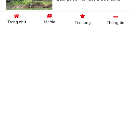
Trang chủ
Media
Tin nóng
Thông tin
Sổ mục kê ghi đất hợp tác xã, người dân có
được cấp Giấy chứng nhận?
Cổng TTĐT Chính phủ
English
中文
(Chinhphu.vn) - Gia đình ông Nguyễn
Minh sử dụng ổn định 1.546 m² đất từ
trước năm 1979 đến nay, chia làm 03
thửa (đã làm 900 m² nhà ở, còn lại...
Chuyên mục
Có thể mua nhà ở xã hội ngoài tỉnh nếu đủ
CHÍNH TRỊ
KINH TẾ
điều kiện
VĂN HÓA
XÃ HỘI
(Chinhphu.vn) - Ông Nguyễn Đăng
Khoa có hộ khẩu thường trú và đang
KHOA GIÁO
QUỐC TẾ
sinh sống, làm việc tại tỉnh Ninh Bình.
Ông hỏi, vậy ông có được mua nhà...
GÓP Ý HIẾN KẾ