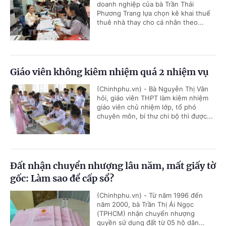
doanh nghiệp của bà Trần Thái
Phương Trang lựa chọn kê khai thuế
thuê nhà thay cho cá nhân theo...
Giáo viên không kiêm nhiệm quá 2 nhiệm vụ
(Chinhphu.vn) - Bà Nguyễn Thị Vân
hỏi, giáo viên THPT làm kiêm nhiệm
giáo viên chủ nhiệm lớp, tổ phó
chuyên môn, bí thư chi bộ thì được...
Đất nhận chuyển nhượng lâu năm, mất giấy tờ
gốc: Làm sao để cấp sổ?
(Chinhphu.vn) - Từ năm 1996 đến
năm 2000, bà Trần Thị Ái Ngọc
(TPHCM) nhận chuyển nhượng
quyền sử dụng đất từ 05 hộ dân...