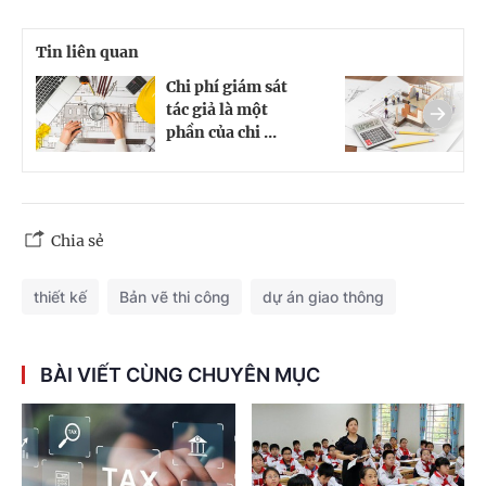
Tin liên quan
Chi phí giám sát
C
tác giả là một
t
phần của chi ...
n
Chia sẻ
thiết kế
Bản vẽ thi công
dự án giao thông
BÀI VIẾT CÙNG CHUYÊN MỤC