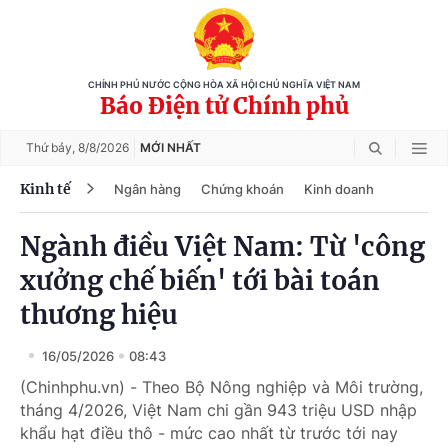
CHÍNH PHỦ NƯỚC CỘNG HÒA XÃ HỘI CHỦ NGHĨA VIỆT NAM
Báo Điện tử Chính phủ
Thứ bảy,
8/8/2026
MỚI NHẤT
Kinh tế
Ngân hàng
Chứng khoán
Kinh doanh
Ngành điều Việt Nam: Từ 'công
xưởng chế biến' tới bài toán
thương hiệu
16/05/2026
08:43
(Chinhphu.vn) - Theo Bộ Nông nghiệp và Môi trường,
tháng 4/2026, Việt Nam chi gần 943 triệu USD nhập
khẩu hạt điều thô - mức cao nhất từ trước tới nay