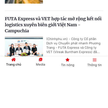
FUTA Express và VET hợp tác mở rộng kết nối
logistics xuyên biên giới Việt Nam -
Campuchia
(Chinhphu.vn) - Công ty Cổ phần
Dịch vụ Chuyển phát nhanh Phương
Trang - FUTA Express và Công ty
VET (Vireak Buntham Express) đã...
Trang chủ
Media
Tin nóng
Thông tin
Doanh nghiệp đồng hành kiến tạo động lực
Cổng TTĐT Chính phủ
English
中文
tăng trưởng bền vững
(Chinhphu.vn) - Sáng 6/8, tại Hưng
Yên, Hội đồng Doanh nghiệp vì sự
phát triển bền vững thuộc Liên đoàn
Thương mại và Công nghiệp Việt...