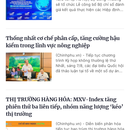
sẽ tổ chức Lễ công bố Bộ chỉ số đánh
giá kết quả thực hiện các Hiệp định...
Thống nhất cơ chế phân cấp, tăng cường hậu
kiểm trong lĩnh vực nông nghiệp
(Chinhphu.vn) - Tiếp tục chương
trình Kỳ họp không thường lệ thứ
Nhất, sáng 7/8, các đại biểu Quốc hội
đã thảo luận tại tổ về một số dự án...
THỊ TRƯỜNG HÀNG HÓA: MXV-Index tăng
phiên thứ ba liên tiếp, nhóm năng lượng ‘kéo’
thị trường
(Chinhphu.vn) - Diễn biến phân hóa
tiếp tục bao trùm thị trường hàng hóa