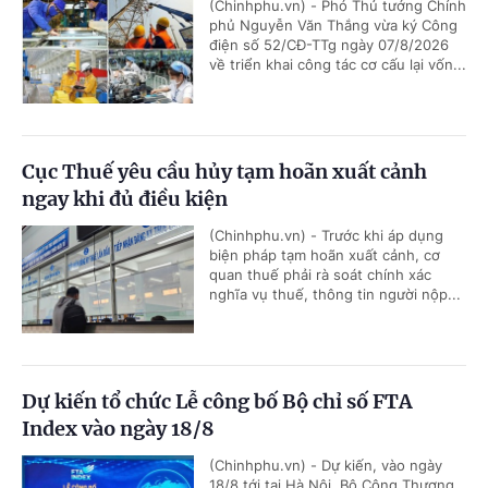
(Chinhphu.vn) - Phó Thủ tướng Chính
phủ Nguyễn Văn Thắng vừa ký Công
điện số 52/CĐ-TTg ngày 07/8/2026
về triển khai công tác cơ cấu lại vốn...
Cục Thuế yêu cầu hủy tạm hoãn xuất cảnh
ngay khi đủ điều kiện
(Chinhphu.vn) - Trước khi áp dụng
biện pháp tạm hoãn xuất cảnh, cơ
quan thuế phải rà soát chính xác
nghĩa vụ thuế, thông tin người nộp...
Dự kiến tổ chức Lễ công bố Bộ chỉ số FTA
Index vào ngày 18/8
(Chinhphu.vn) - Dự kiến, vào ngày
18/8 tới tại Hà Nội, Bộ Công Thương