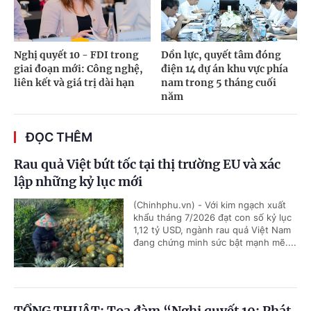
Nghị quyết 10 - FDI trong
Dồn lực, quyết tâm đóng
giai đoạn mới: Công nghệ,
điện 14 dự án khu vực phía
liên kết và giá trị dài hạn
nam trong 5 tháng cuối
năm
ĐỌC THÊM
Rau quả Việt bứt tốc tại thị trường EU và xác
lập những kỷ lục mới
(Chinhphu.vn) - Với kim ngạch xuất
khẩu tháng 7/2026 đạt con số kỷ lục
1,12 tỷ USD, ngành rau quả Việt Nam
đang chứng minh sức bật mạnh mẽ....
TỔNG THUẬT: Tọa đàm “Nghị quyết 10: Phát