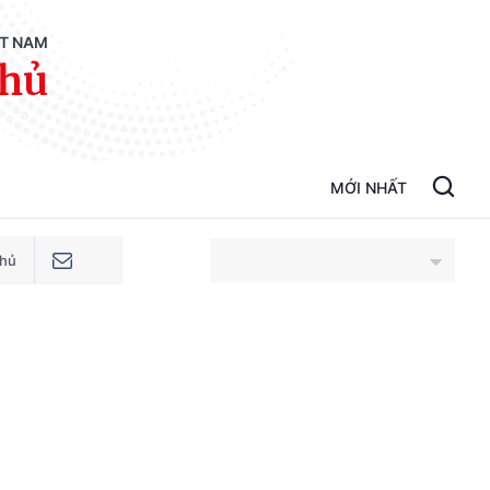
ỆT NAM
phủ
MỚI NHẤT
phủ
An Giang
Bắc Ninh
Cao Bằng