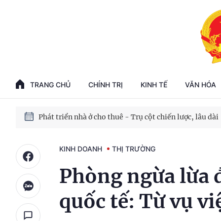
Phát triển kinh tế nhà nước trong kỷ nguyên mới
100 ngày xử lý các điểm nghẽn về chuyển đổi số
TRANG CHỦ
CHÍNH TRỊ
KINH TẾ
VĂN HÓA
Phát triển nhà ở cho thuê - Trụ cột chiến lược, lâu dài
Phát triển kinh tế nhà nước trong kỷ nguyên mới
KINH DOANH
THỊ TRƯỜNG
Phòng ngừa lừa 
quốc tế: Từ vụ vi