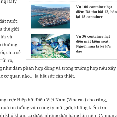
ng Italy
Vụ 100 container hạt
điều: Đã thu hồi 12, bán
lại 18 container
đất nước
 thế giới
vừa và
Vụ 36 container hạt
điều mất kiểm soát:
p thương
Người mua là kẻ lừa
đảo
ổi, chia sẻ
rủi ro,
ũng như đàm phán hợp đồng và trong trường hợp nếu xảy
c cơ quan nào… là hết sức cần thiết.
g trực Hiệp hội Điều Việt Nam (Vinacas) cho rằng,
quá tin tưởng vào công ty môi giới, không kiểm tra
 bệnh khó khăn, có được những đơn hàng lớn nên DN mong