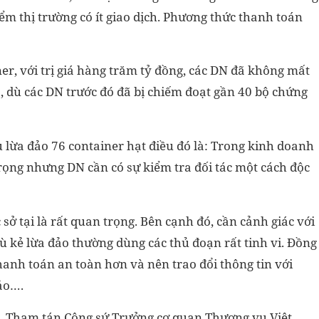
m thị trường có ít giao dịch. Phương thức thanh toán
er, với trị giá hàng trăm tỷ đồng, các DN đã không mất
 dù các DN trước đó đã bị chiếm đoạt gần 40 bộ chứng
ụ lừa đảo 76 container hạt điều đó là: Trong kinh doanh
 trọng nhưng DN cần có sự kiểm tra đối tác một cách độc
 sở tại là rất quan trọng. Bên cạnh đó, cần cảnh giác với
dù kẻ lừa đảo thường dùng các thủ đoạn rất tinh vi. Đồng
hanh toán an toàn hơn và nên trao đổi thông tin với
ảo….
 Tham tán Công sứ Trưởng cơ quan Thương vụ Việt