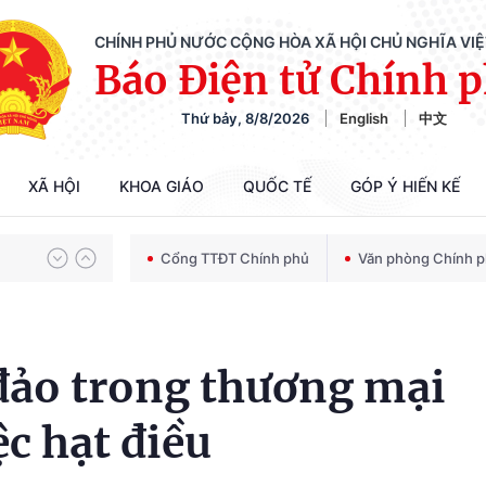
CHÍNH PHỦ NƯỚC CỘNG HÒA XÃ HỘI CHỦ NGHĨA VI
Báo Điện tử Chính 
Thứ bảy, 8/8/2026
English
中文
Chiến dịch 500 ngày đêm tìm kiếm, quy tập và xác định danh tính hài cốt liệt sĩ
XÃ HỘI
KHOA GIÁO
QUỐC TẾ
GÓP Ý HIẾN KẾ
Bảo vệ nền tảng tư tưởng của Đảng trong kỷ nguyên phát triển mới
Cổng TTĐT Chính phủ
Văn phòng Chính 
Chiến dịch 500 ngày đêm tìm kiếm, quy tập và xác định danh tính hài cốt liệt sĩ
đảo trong thương mại
ệc hạt điều