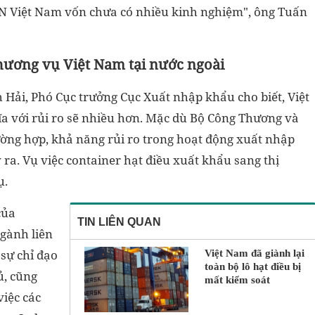
DN Việt Nam vốn chưa có nhiều kinh nghiệm", ông Tuấn
hương vụ Việt Nam tại nước ngoài
Hải, Phó Cục trưởng Cục Xuất nhập khẩu cho biết, Việt
a với rủi ro sẽ nhiều hơn. Mặc dù Bộ Công Thương và
ường hợp, khả năng rủi ro trong hoạt động xuất nhập
ra. Vụ việc container hạt điều xuất khẩu sang thị
ụ.
của
TIN LIÊN QUAN
ngành liên
 sự chỉ đạo
Việt Nam đã giành lại
toàn bộ lô hạt điều bị
ủ, cũng
mất kiểm soát
iệc các