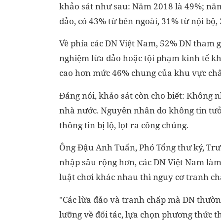
khảo sát như sau: Năm 2018 là 49%; năm
đảo, có 43% từ bên ngoài, 31% từ nội bộ,
Về phía các DN Việt Nam, 52% DN tham gi
nghiệm lừa đảo hoặc tội phạm kinh tế kh
cao hơn mức 46% chung của khu vực châ
Đáng nói, khảo sát còn cho biết: Không
nhà nước. Nguyên nhân do không tin tưở
thông tin bị lộ, lọt ra công chúng.
Ông Đậu Anh Tuấn, Phó Tổng thư ký, Trư
nhập sâu rộng hơn, các DN Việt Nam làm 
luật chơi khác nhau thì nguy cơ tranh ch
"Các lừa đảo và tranh chấp mà DN thường
lưỡng về đối tác, lựa chọn phương thức 