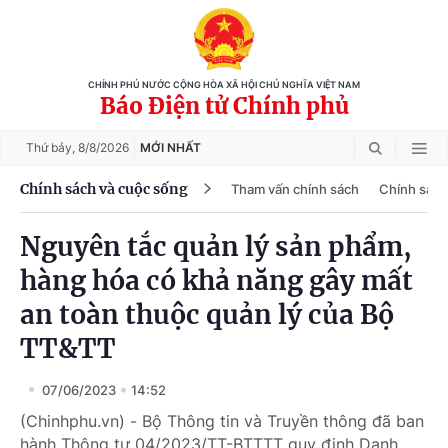
CHÍNH PHỦ NƯỚC CỘNG HÒA XÃ HỘI CHỦ NGHĨA VIỆT NAM
Báo Điện tử Chính phủ
Thứ bảy,
8/8/2026
MỚI NHẤT
Chính sách và cuộc sống
Tham vấn chính sách
Chính sách
Nguyên tắc quản lý sản phẩm,
hàng hóa có khả năng gây mất
an toàn thuộc quản lý của Bộ
TT&TT
07/06/2023
14:52
(Chinhphu.vn) - Bộ Thông tin và Truyền thông đã ban
hành Thông tư 04/2023/TT-BTTTT quy định Danh