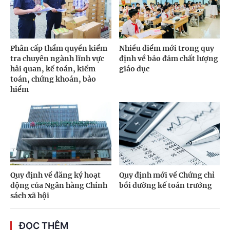
Phân cấp thẩm quyền kiểm
Nhiều điểm mới trong quy
tra chuyên ngành lĩnh vực
định về bảo đảm chất lượng
hải quan, kế toán, kiểm
giáo dục
toán, chứng khoán, bảo
hiểm
Quy định về đăng ký hoạt
Quy định mới về Chứng chỉ
động của Ngân hàng Chính
bồi dưỡng kế toán trưởng
sách xã hội
ĐỌC THÊM