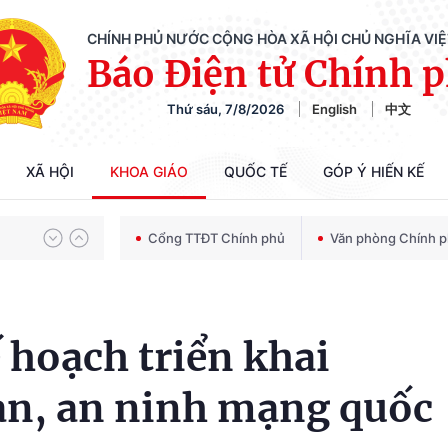
CHÍNH PHỦ NƯỚC CỘNG HÒA XÃ HỘI CHỦ NGHĨA VI
Báo Điện tử Chính 
Thứ sáu, 7/8/2026
English
中文
Chiến dịch 500 ngày đêm tìm kiếm, quy tập và xác định danh tính hài cốt liệt sĩ
XÃ HỘI
KHOA GIÁO
QUỐC TẾ
GÓP Ý HIẾN KẾ
Bảo vệ nền tảng tư tưởng của Đảng trong kỷ nguyên phát triển mới
Cổng TTĐT Chính phủ
Văn phòng Chính 
Chiến dịch 500 ngày đêm tìm kiếm, quy tập và xác định danh tính hài cốt liệt sĩ
 hoạch triển khai
oàn, an ninh mạng quốc