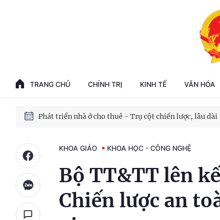
Phát triển kinh tế nhà nước trong kỷ nguyên mới
100 ngày xử lý các điểm nghẽn về chuyển đổi số
TRANG CHỦ
CHÍNH TRỊ
KINH TẾ
VĂN HÓA
Phát triển nhà ở cho thuê - Trụ cột chiến lược, lâu dài
Phát triển kinh tế nhà nước trong kỷ nguyên mới
KHOA GIÁO
KHOA HỌC - CÔNG NGHỆ
Bộ TT&TT lên kế
Chiến lược an t