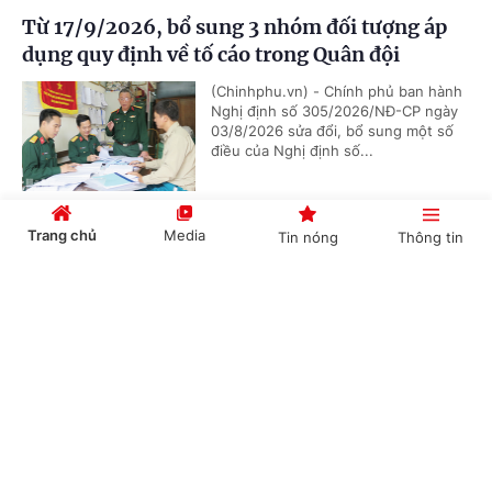
Từ 17/9/2026, bổ sung 3 nhóm đối tượng áp
dụng quy định về tố cáo trong Quân đội
(Chinhphu.vn) - Chính phủ ban hành
Nghị định số 305/2026/NĐ-CP ngày
03/8/2026 sửa đổi, bổ sung một số
điều của Nghị định số...
Trang chủ
Media
Tin nóng
Thông tin
Chức năng, nhiệm vụ, cơ cấu tổ chức mới của
Bộ Ngoại giao
Cổng TTĐT Chính phủ
English
中文
(Chinhphu.vn) - Chính phủ ban hành
Nghị định số 306/2026/NĐ-CP quy
định chức năng, nhiệm vụ, quyền hạn
và cơ cấu tổ chức của Bộ Ngoại giao.
Chuyên mục
Bổ nhiệm 2 Thứ trưởng Bộ Ngoại giao