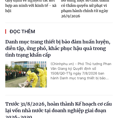
Quy định về nguyên tắc kết
Bổ sung một số chức danh
hợp an ninh với kinh tế - xã
có thẩm quyền xử phạt vi
hội
phạm hành chính từ ngày
26/9/2026
ĐỌC THÊM
Danh mục trang thiết bị bảo đảm huấn luyện,
diễn tập, ứng phó, khắc phục hậu quả trong
tình trạng khẩn cấp
(Chinhphu.vn) - Phó Thủ tướng Phan
Văn Giang ký Quyết định số
1508/QĐ-TTg ngày 7/8/2026 ban
hành Danh mục trang thiết bị bảo...
Trước 31/8/2026, hoàn thành Kế hoạch cơ cấu
lại vốn nhà nước tại doanh nghiệp giai đoạn
2026-2030