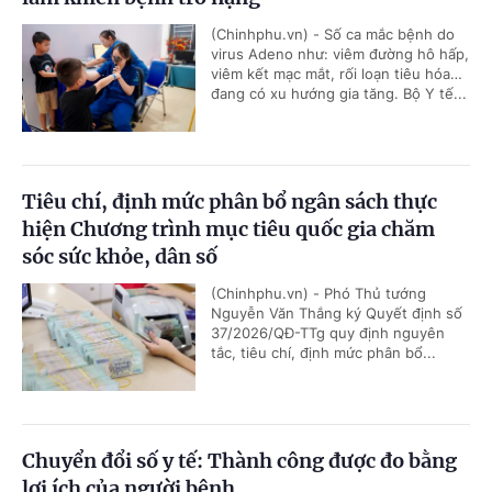
(Chinhphu.vn) - Số ca mắc bệnh do
virus Adeno như: viêm đường hô hấp,
viêm kết mạc mắt, rối loạn tiêu hóa…
đang có xu hướng gia tăng. Bộ Y tế...
Tiêu chí, định mức phân bổ ngân sách thực
hiện Chương trình mục tiêu quốc gia chăm
sóc sức khỏe, dân số
(Chinhphu.vn) - Phó Thủ tướng
Nguyễn Văn Thắng ký Quyết định số
37/2026/QĐ-TTg quy định nguyên
tắc, tiêu chí, định mức phân bổ...
Chuyển đổi số y tế: Thành công được đo bằng
lợi ích của người bệnh