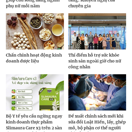
phụ nữ mỗi năm
chuyên gia
Chấn chỉnh hoạt động kinh
Thí điểm hỗ trợ sức khỏe
doanh dược liệu
sinh sản ngoài giờ cho nữ
công nhân
Bộ Y tế yêu cầu ngừng ngay
Đề xuất chính sách mới khi
kinh doanh thực phẩm
sửa đổi Luật Hiến, lấy, ghép
Slimaura Care x3 trên 2 sàn
mô, bộ phận cơ thể người