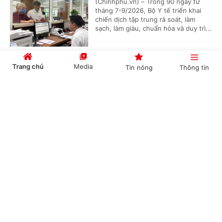
(Chinhphu.vn) – Trong 90 ngày từ
tháng 7-9/2026, Bộ Y tế triển khai
chiến dịch tập trung rà soát, làm
sạch, làm giàu, chuẩn hóa và duy trì...
Trang chủ
Media
Tin nóng
Thông tin
Dự kiến phân cấp thẩm quyền tuyển dụng,
quản lý công chức, viên chức của Bộ Y tế
Cổng TTĐT Chính phủ
English
中文
(Chinhphu.vn) - Bộ Y tế đang lấy ý
kiến đối với dự thảo Thông tư quy
định về phân cấp thẩm quyền tuyển
dụng, sử dụng và quản lý công...
Chuyên mục
Hướng dẫn khám sức khỏe định kỳ miễn phí
CHÍNH TRỊ
KINH TẾ
cho trẻ dưới 6 tuổi
VĂN HÓA
XÃ HỘI
(Chinhphu.vn) - Tất cả trẻ dưới 6 tuổi
trên toàn quốc sẽ được khám sức