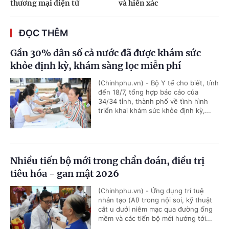
thương mại điện tử
và hiến xác
ĐỌC THÊM
Gần 30% dân số cả nước đã được khám sức
khỏe định kỳ, khám sàng lọc miễn phí
(Chinhphu.vn) - Bộ Y tế cho biết, tính
đến 18/7, tổng hợp báo cáo của
34/34 tỉnh, thành phố về tình hình
triển khai khám sức khỏe định kỳ,...
Nhiều tiến bộ mới trong chẩn đoán, điều trị
tiêu hóa - gan mật 2026
(Chinhphu.vn) - Ứng dụng trí tuệ
nhân tạo (AI) trong nội soi, kỹ thuật
cắt u dưới niêm mạc qua đường ống
mềm và các tiến bộ mới hướng tới...