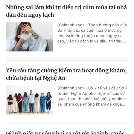
Những sai lầm khi tự điều trị cúm mùa tại nhà
dẫn đến nguy kịch
(Chinhphu.vn) - Theo hướng dẫn của
Bộ Y tế, các ca cúm mùa ở mức độ
nhẹ và không thuộc nhóm nguy cơ
cao, việc tự cách ly và điều trị triệu...
Yêu cầu tăng cường kiểm tra hoạt động khám,
chữa bệnh tại Nghệ An
(Chinhphu.vn) - Bộ Y tế yêu cầu Sở Y
tế tỉnh Nghệ An phối hợp với các cơ
quan thực thi pháp luật xử lý nghiêm
sai phạm của Phòng khám đa khoa...
Giành giật sự sống hai ca sốt rét ác tính: Cuộc