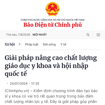
CHÍNH PHỦ NƯỚC CỘNG HÒA XÃ HỘI CHỦ NGHĨA VIỆT NAM
Báo Điện tử Chính phủ
Thứ sáu,
7/8/2026
MỚI NHẤT
Xã hội
Pháp luật
Đời sống
Y tế
Giải pháp nâng cao chất lượng
giáo dục y khoa và hội nhập
quốc tế
24/07/2024
17:25
(Chinhphu.vn) – Kiểm định chương trình đào tạo bác
sĩ y khoa có vai trò rất quan trọng trong bảo đảm
chất lượng nhân lực y tế. Đây là giải pháp góp phần