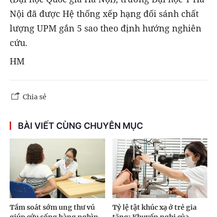
Nội đã được Hệ thống xếp hạng đối sánh chất
lượng UPM gắn 5 sao theo định hướng nghiên
cứu.
HM
Chia sẻ
BÀI VIẾT CÙNG CHUYÊN MỤC
Tầm soát sớm ung thư vú
Tỷ lệ tật khúc xạ ở trẻ gia
giúp cứu sống hàng nghìn
tăng: Khuyến nghị của