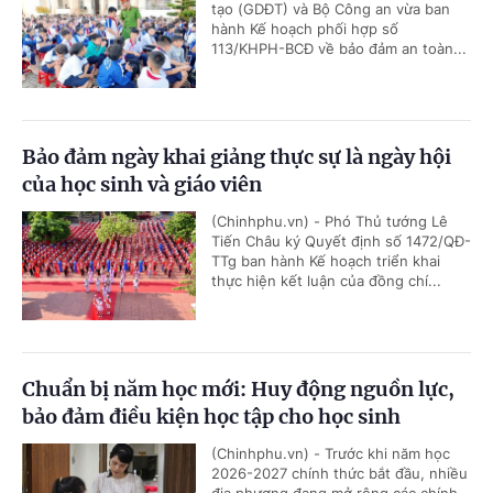
tạo (GDĐT) và Bộ Công an vừa ban
hành Kế hoạch phối hợp số
113/KHPH-BCĐ về bảo đảm an toàn...
Bảo đảm ngày khai giảng thực sự là ngày hội
của học sinh và giáo viên
(Chinhphu.vn) - Phó Thủ tướng Lê
Tiến Châu ký Quyết định số 1472/QĐ-
TTg ban hành Kế hoạch triển khai
thực hiện kết luận của đồng chí...
Chuẩn bị năm học mới: Huy động nguồn lực,
bảo đảm điều kiện học tập cho học sinh
(Chinhphu.vn) - Trước khi năm học
2026-2027 chính thức bắt đầu, nhiều
địa phương đang mở rộng các chính