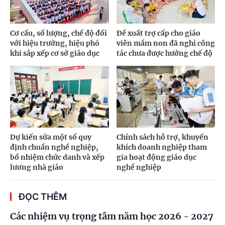
Cơ cấu, số lượng, chế độ đối
Đề xuất trợ cấp cho giáo
với hiệu trưởng, hiệu phó
viên mầm non đã nghỉ công
khi sắp xếp cơ sở giáo dục
tác chưa được hưởng chế độ
Dự kiến sửa một số quy
Chính sách hỗ trợ, khuyến
định chuẩn nghề nghiệp,
khích doanh nghiệp tham
bổ nhiệm chức danh và xếp
gia hoạt động giáo dục
lương nhà giáo
nghề nghiệp
ĐỌC THÊM
Các nhiệm vụ trọng tâm năm học 2026 - 2027