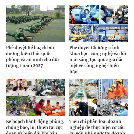
Phê duyệt Kế hoạch bồi
Phê duyệt Chương trình
dưỡng kiến thức quốc
khoa học, công nghệ và đổi
phòng và an ninh cho đối
mới sáng tạo quốc gia đặc
tượng 1 năm 2027
biệt về công nghệ chiến
lược
Kế hoạch hành động phòng,
Tiêu chí phân loại doanh
chống bão, lũ, thiên tai cực
nghiệp để thực hiện cơ cấu
đoan và biến đổi khí hậu
lại vốn nhà nước tại doanh