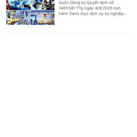
Quốc Dũng ký Quyết định số
1481/QĐ-TTg ngày 4/8/2026 ban
hành Danh mục dịch vụ sự nghiệp...
Bảo đảm ngày khai giảng thực sự là ngày hội
Cổng TTĐT Chính phủ
English
中文
của học sinh và giáo viên
Trang chủ
Media
Tin nóng
Thông tin
(Chinhphu.vn) - Phó Thủ tướng Lê
Tiến Châu ký Quyết định số 1472/QĐ-
TTg ban hành Kế hoạch triển khai
thực hiện kết luận của đồng chí...
Chuyên mục
CHÍNH TRỊ
KINH TẾ
Quy định mới về quản lý và phát triển cụm
công nghiệp
VĂN HÓA
XÃ HỘI
(Chinhphu.vn) - Chính phủ ban hành
KHOA GIÁO
QUỐC TẾ
Nghị định số 303/2026/NĐ-CP ngày
01/8/2026 sửa đổi, bổ sung một số