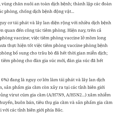
 vùng chăn nuôi an toàn dịch bệnh; thành lập các đoàn
ác phòng, chống dịch bệnh động vật...
y cơ tái phát và lây lan diện rộng với nhiều dịch bệnh
iên quan đến công tác tiêm phòng. Hiện nay, trên cả
phòng vaccine; việc tiêm phòng vaccine lở mồm long
hưa thực hiện tốt việc tiêm phòng vaccine phòng bệnh
phòng bổ sung cho trâu bò đã hết thời gian miễn dịch;
 tiêm phòng cho đàn gia súc mới, đàn gia súc đã hết
 6%) đang là nguy cơ lớn làm tái phát và lây lan dịch
, sản phẩm gia cầm còn xảy ra tại các tỉnh biên giới
chủng virut cúm gia cầm (A/H7N9, A/H5N2...) xâm nhiễm
huyển, buôn bán, tiêu thụ gia cầm và sản phẩm gia cầm
 với các tỉnh biên giới phía Bắc.