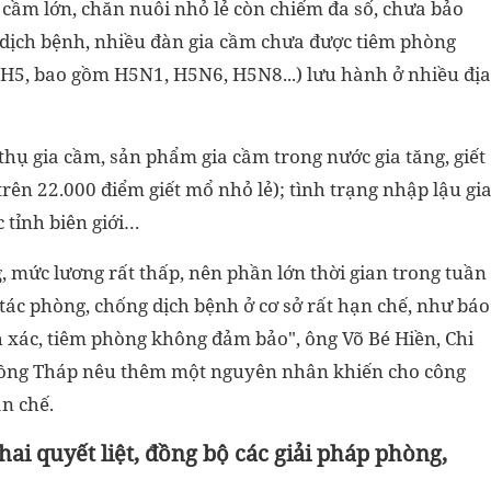
a cầm lớn, chăn nuôi nhỏ lẻ còn chiếm đa số, chưa bảo
 dịch bệnh, nhiều đàn gia cầm chưa được tiêm phòng
/H5, bao gồm H5N1, H5N6, H5N8...) lưu hành ở nhiều địa
thụ gia cầm, sản phẩm gia cầm trong nước gia tăng, giết
trên 22.000 điểm giết mổ nhỏ lẻ); tình trạng nhập lậu gi
 tỉnh biên giới…
, mức lương rất thấp, nên phần lớn thời gian trong tuần
 tác phòng, chống dịch bệnh ở cơ sở rất hạn chế, như báo
h xác, tiêm phòng không đảm bảo", ông Võ Bé Hiền, Chi
 Đồng Tháp nêu thêm một nguyên nhân khiến cho công
ạn chế.
hai quyết liệt, đồng bộ các giải pháp phòng,