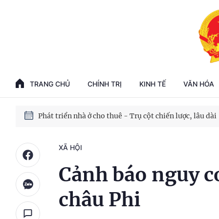
Phát triển kinh tế nhà nước trong kỷ nguyên mới
100 ngày xử lý các điểm nghẽn về chuyển đổi số
TRANG CHỦ
CHÍNH TRỊ
KINH TẾ
VĂN HÓA
Phát triển nhà ở cho thuê - Trụ cột chiến lược, lâu dài
Phát triển kinh tế nhà nước trong kỷ nguyên mới
XÃ HỘI
Cảnh báo nguy cơ 
châu Phi