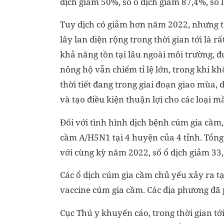
dịch giảm 50%, số ổ dịch giảm 87,4%, số l
Tuy dịch có giảm hơn năm 2022, nhưng th
lây lan diện rộng trong thời gian tới là r
khả năng tồn tại lâu ngoài môi trường, 
nông hộ vẫn chiếm tỉ lệ lớn, trong khi k
thời tiết đang trong giai đoạn giao mùa, 
và tạo điều kiện thuận lợi cho các loại
Đối với tình hình dịch bệnh cúm gia cầm,
cầm A/H5N1 tại 4 huyện của 4 tỉnh. Tổng 
với cùng kỳ năm 2022, số ổ dịch giảm 33,
Các ổ dịch cúm gia cầm chủ yếu xảy ra t
vaccine cúm gia cầm. Các địa phương đã ph
Cục Thú y khuyến cáo, trong thời gian tớ