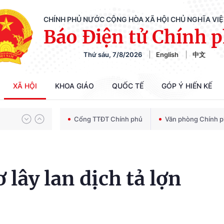
CHÍNH PHỦ NƯỚC CỘNG HÒA XÃ HỘI CHỦ NGHĨA VI
Báo Điện tử Chính 
Thứ sáu, 7/8/2026
English
中文
Chiến dịch 500 ngày đêm tìm kiếm, quy tập và xác định danh tính hài cốt liệt sĩ
XÃ HỘI
KHOA GIÁO
QUỐC TẾ
GÓP Ý HIẾN KẾ
Bảo vệ nền tảng tư tưởng của Đảng trong kỷ nguyên phát triển mới
Cổng TTĐT Chính phủ
Văn phòng Chính 
Chiến dịch 500 ngày đêm tìm kiếm, quy tập và xác định danh tính hài cốt liệt sĩ
lây lan dịch tả lợn