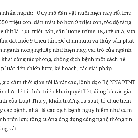
nhấn mạnh: "Quy mô đàn vật nuôi hiện nay rất lớn:
550 triệu con, đàn trâu bò hơn 9 triệu con, tốc độ tăng
 thịt là 7,06 triệu tấn, sản lượng trứng 18,3 tỷ quả, sữa
đầu đạt mốc 9 triệu tấn. Để chăn nuôi và thủy sản phát
àn ngành nông nghiệp như hiện nay, vai trò của ngành
ển khai công tác phòng, chống dịch bệnh một cách hệ
 luật đến chiến lược, kế hoạch, các giải pháp".
, gia cầm thời gian tới là rất cao, lãnh đạo Bộ NN&PTNT
n lực để tổ chức triển khai quyết liệt, đồng bộ các giải
nh của Luật Thú y; khẩn trương rà soát, tổ chức tiêm
g các bệnh, nhất là các dịch bệnh nguy hiểm như cúm
xanh trên lợn; tăng cường ứng dụng công nghệ thông tin
ộng vật.