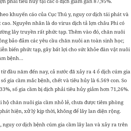
ợn phải tiêu hủy tại các ổ dịch giảm gần 87,95%.
eo khuyến cáo của Cục Thú y, nguy cơ dịch tái phát và
ất cao. Nguyên nhân là do virus dịch tả lợn châu Phi có
đường lây truyền rất phức tạp. Thêm vào đó, chăn nuôi
hông bảo đảm các yêu cầu chăn nuôi an toàn sinh học;
diễn biến phức tạp, gây bất lợi cho sức khỏe đàn vật nuôi
 mầm bệnh…
 từ đầu năm đến nay, cả nước đã xảy ra 4 ổ dịch cúm gia
số gia cầm mắc bệnh, chết và tiêu hủy là 6.569 con. So
33%, số gia cầm bị dịch phải tiêu hủy giảm hơn 71,26%.
ại hộ chăn nuôi gia cầm nhỏ lẻ, chưa được tiêm phòng
át hiện, xử lý kịp thời, không để lây lan diện rộng.
i, nguy cơ dịch bệnh cúm gia cầm lây lan và xảy ra trên