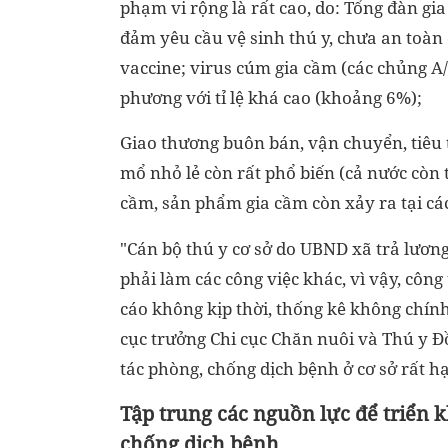
phạm vi rộng là rất cao, do: Tổng đàn gi
đảm yêu cầu vệ sinh thú y, chưa an toàn
vaccine; virus cúm gia cầm (các chủng A
phương với tỉ lệ khá cao (khoảng 6%);
Giao thương buôn bán, vận chuyển, tiêu 
mổ nhỏ lẻ còn rất phổ biến (cả nước còn 
cầm, sản phẩm gia cầm còn xảy ra tại các
"Cán bộ thú y cơ sở do UBND xã trả lương
phải làm các công việc khác, vì vậy, công
cáo không kịp thời, thống kê không chín
cục trưởng Chi cục Chăn nuôi và Thú y
tác phòng, chống dịch bệnh ở cơ sở rất h
Tập trung các nguồn lực để triển k
chống dịch bệnh