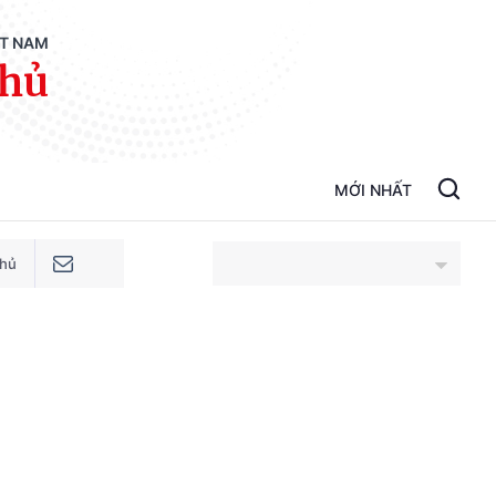
ỆT NAM
phủ
MỚI NHẤT
phủ
An Giang
Bắc Ninh
Cao Bằng