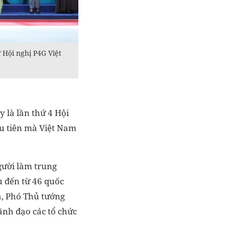
Hội nghị P4G Việt
y là lần thứ 4 Hội
ầu tiên mà Việt Nam
gười làm trung
u đến từ 46 quốc
a, Phó Thủ tướng
ãnh đạo các tổ chức