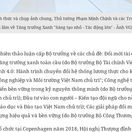
h thức và chụp ảnh chung, Thủ tướng Phạm Minh Chính và các T
n lãm về Tăng trưởng Xanh "Sáng tạo nhỏ - Tác động lớn" - Ảnh VG
phiên thảo luận cấp Bộ trưởng về các chủ đề: Đổi mới tài
ăng trưởng xanh toàn cầu (do Bộ trưởng Bộ Tài chính Việ
h 4.0: Hành trình chuyển đổi hệ thống lương thực cho
ông nghiệp và Môi trường Việt Nam chủ trì"; Công nghệ 
riển bền vững trong kỷ nguyên thông minh (do Bộ trưởn
chủ trì); Đầu tư vào con người – Kiến tạo đội ngũ cho nề
áo dục và Đào tạo Việt Nam chủ trì); Các giải pháp đổi m
ợng hiệu quả và bền vững (do Bộ trưởng Bộ Công Thương
 tổ chức tại Copenhagen năm 2018, Hội nghị Thượng đỉn