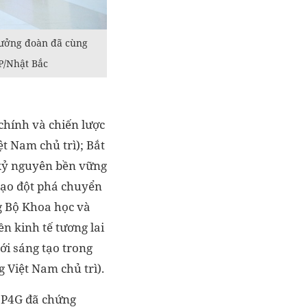
rưởng đoàn đã cùng
P/Nhật Bắc
 chính và chiến lược
t Nam chủ trì); Bắt
 kỷ nguyên bền vững
tạo đột phá chuyển
g Bộ Khoa học và
n kinh tế tương lai
ới sáng tạo trong
 Việt Nam chủ trì).
h P4G đã chứng