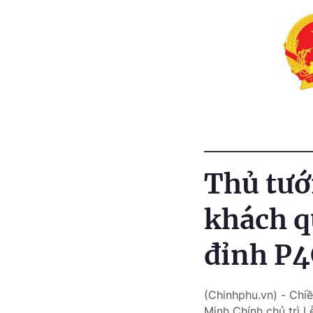
Thủ tướ
khách q
đỉnh P
(Chinhphu.vn) - Chi
Minh Chính chủ trì 