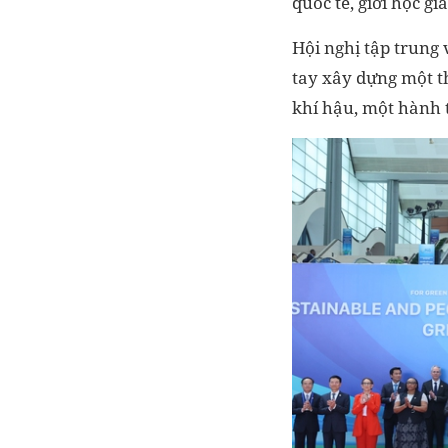
quốc tế, giới học gi
Hội nghị tập trung 
tay xây dựng một th
khí hậu, một hành 