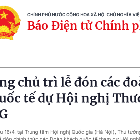
CHÍNH PHỦ NƯỚC CỘNG HÒA XÃ HỘI CHỦ NGHĨA VI
Báo Điện tử Chính 
ng chủ trì lễ đón các đ
uốc tế dự Hội nghị Th
4G
ều 16/4, tại Trung tâm Hội nghị Quốc gia (Hà Nội), Thủ tư
Lễ đón chính thức các Đoàn khách quốc tế tham dự Hội ngh