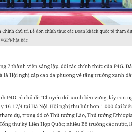
Chính chủ trì Lễ đón chính thức các Đoàn khách quốc tế tham dự 
 VGP/Nhật Bắc
ng 7 thành viên sáng lập, đối tác chính thức của P4G. Đâ
và là Hội nghị cấp cao đa phương về tăng trưởng xanh đ
nh P4G có chủ đề "Chuyển đổi xanh bền vững, lấy con n
ày 16-17/4 tại Hà Nội. Hội nghị thu hút hơn 1.000 đại biể
ế tham dự, trong đó có Thủ tướng Lào, Thủ tướng Ethiopi
ổng thư ký Liên Hợp Quốc; nhiều Bộ trưởng các nước, l