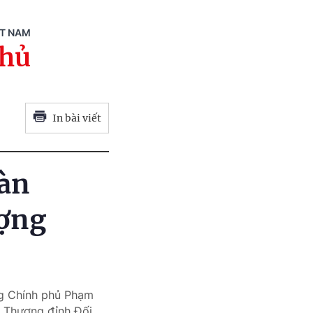
ỆT NAM
phủ
In bài viết
oàn
ượng
ớng Chính phủ Phạm
ị Thượng đỉnh Đối