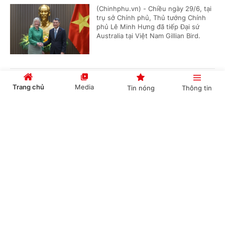
(Chinhphu.vn) - Chiều ngày 29/6, tại
trụ sở Chính phủ, Thủ tướng Chính
phủ Lê Minh Hưng đã tiếp Đại sứ
Australia tại Việt Nam Gillian Bird.
Phó Thủ tướng Lê Tiến Châu tiếp Cố vấn đặc
Trang chủ
Media
Tin nóng
Thông tin
biệt Liên minh Nghị sĩ hữu nghị Nhật Bản-
Việt Nam
Cổng TTĐT Chính phủ
English
中文
(Chinhphu.vn) - Chiều 26/6, tại Trụ
sở Chính phủ, Phó Thủ tướng Lê Tiến
Châu tiếp ông Takebe Tsutomu, Cố
vấn đặc biệt Liên minh Nghị sĩ hữu...
Chuyên mục
Phó Thủ tướng Hồ Quốc Dũng tiếp Giám đốc
CHÍNH TRỊ
KINH TẾ
chuỗi cung ứng Tập đoàn Coherent (Hoa Kỳ)