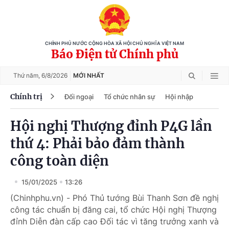
CHÍNH PHỦ NƯỚC CỘNG HÒA XÃ HỘI CHỦ NGHĨA VIỆT NAM
Báo Điện tử Chính phủ
Thứ năm,
6/8/2026
MỚI NHẤT
Chính trị
Đối ngoại
Tổ chức nhân sự
Hội nhập
Hội nghị Thượng đỉnh P4G lần
thứ 4: Phải bảo đảm thành
công toàn diện
15/01/2025
13:26
(Chinhphu.vn) - Phó Thủ tướng Bùi Thanh Sơn đề nghị
công tác chuẩn bị đăng cai, tổ chức Hội nghị Thượng
đỉnh Diễn đàn cấp cao Đối tác vì tăng trưởng xanh và