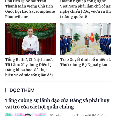
Chủ tịch Quốc hội Trần
Doanh nghiệp công nghệ
Thanh Mẫn viếng Chủ tịch
Việt Nam phải làm chủ công
Quốc hội Lào Saysomphone
nghệ chiến lược, vươn ra thị
Phomvihane
trường quốc tế
Tổng Bí thư, Chủ tịch nước
Trao Quyết định bổ nhiệm 2
Tô Lâm: Xây dựng Điều lệ
Thứ trưởng Bộ Ngoại giao
Đảng khoa học, dễ thực
hiện và có sức sống lâu dài
ĐỌC THÊM
Tăng cường sự lãnh đạo của Đảng và phát huy
vai trò của các hội quần chúng
(Chinhphu.vn) - Thay mặt Bộ Chính