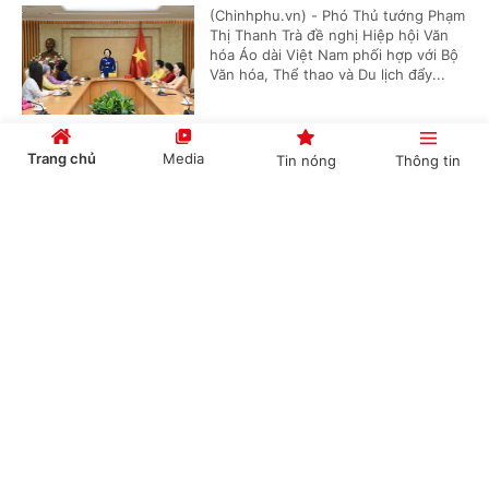
(Chinhphu.vn) - Phó Thủ tướng Phạm
Thị Thanh Trà đề nghị Hiệp hội Văn
hóa Áo dài Việt Nam phối hợp với Bộ
Văn hóa, Thể thao và Du lịch đẩy...
Trang chủ
Media
Tin nóng
Thông tin
Phó Thủ tướng Lê Tiến Châu kiểm tra tiến độ
xây trường phổ thông nội trú liên cấp tại
Cổng TTĐT Chính phủ
English
中文
Tuyên Quang
(Chinhphu.vn) - Chiều 26/7, tại tỉnh
Tuyên Quang, Phó Thủ tướng Chính
phủ Lê Tiến Châu dẫn đầu đoàn công
tác của Chính phủ kiểm tra tiến độ...
Chuyên mục
CHÍNH TRỊ
KINH TẾ
Công bố sản phẩm nhôm thỏi đầu tiên của
Việt Nam
VĂN HÓA
XÃ HỘI