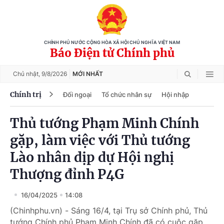
CHÍNH PHỦ NƯỚC CỘNG HÒA XÃ HỘI CHỦ NGHĨA VIỆT NAM
Báo Điện tử Chính phủ
Chủ nhật,
9/8/2026
MỚI NHẤT
Chính trị
Đối ngoại
Tổ chức nhân sự
Hội nhập
Thủ tướng Phạm Minh Chính
gặp, làm việc với Thủ tướng
Lào nhân dịp dự Hội nghị
Thượng đỉnh P4G
16/04/2025
14:08
(Chinhphu.vn) - Sáng 16/4, tại Trụ sở Chính phủ, Thủ
tướng Chính phủ Phạm Minh Chính đã có cuộc gặp