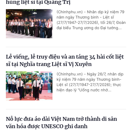
hùng liệt sĩ tại Quảng Trị
(Chinhphu.vn) - Nhân dịp kỷ niệm 79
năm ngày Thương binh - Liệt sĩ
(27/7/1947-27/7/2026), tối 26/7, Đoàn
đại biểu Trung ương do Đại tướng...
Lễ viếng, lễ truy điệu và an táng 34 hài cốt liệt
sĩ tại Nghĩa trang Liệt sĩ Vị Xuyên
(Chinhphu.vn) - Ngày 26/7, nhân dịp
kỷ niệm 79 năm ngày Thương binh-
Liệt sĩ (27/7/1947-27/7/2026); thực
hiện đạo lý "Uống nước nhớ...
Nỗ lực đưa áo dài Việt Nam trở thành di sản
văn hóa được UNESCO ghi danh