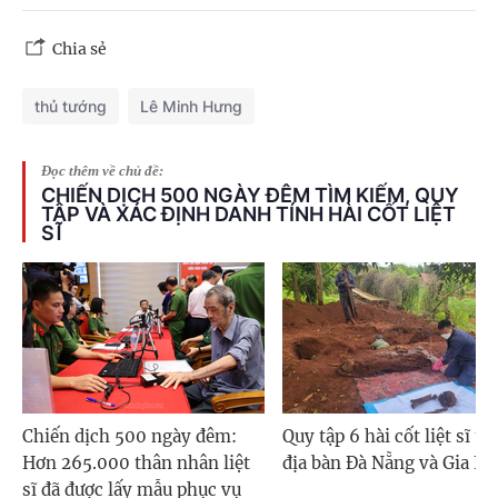
Chia sẻ
thủ tướng
Lê Minh Hưng
Đọc thêm về chủ đề:
CHIẾN DỊCH 500 NGÀY ĐÊM TÌM KIẾM, QUY
TẬP VÀ XÁC ĐỊNH DANH TÍNH HÀI CỐT LIỆT
SĨ
Chiến dịch 500 ngày đêm:
Quy tập 6 hài cốt liệt sĩ tr
Hơn 265.000 thân nhân liệt
địa bàn Đà Nẵng và Gia La
sĩ đã được lấy mẫu phục vụ