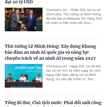
đạt 20 tỷ USD
(Chinhphu.vn) - Chiều 6/8, tại trụ sở
Chính phủ, Thủ tướng Lê Minh Hưng
đã tiếp Đại sứ Malaysia Tan Yang Thai
tới chào từ biệt nhân kết thúc...
Thủ tướng Lê Minh Hưng: Xây dựng Khung
bảo đảm an ninh AI quốc gia và năng lực
chuyên trách về an ninh AI trong năm 2027
(Chinhphu.vn) - Ngày 6/8, tại Hà Nội,
sau Lễ mít tinh kỷ niệm ngày An ninh
mạng Việt Nam, đồng chí Lê Minh
Hưng, Ủy viên Bộ Chính trị, Thủ...
Tổng Bí thư, Chủ tịch nước: Phải đổi mới công