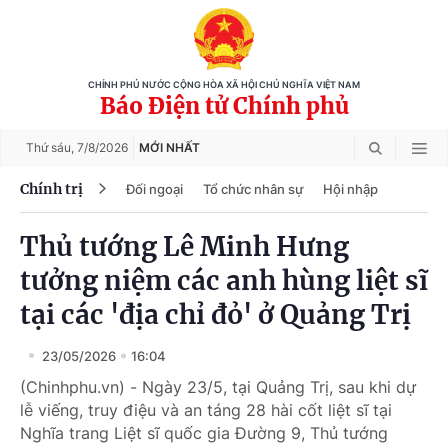
CHÍNH PHỦ NƯỚC CỘNG HÒA XÃ HỘI CHỦ NGHĨA VIỆT NAM
Báo Điện tử Chính phủ
Thứ sáu,
7/8/2026
MỚI NHẤT
Chính trị
Đối ngoại
Tổ chức nhân sự
Hội nhập
Thủ tướng Lê Minh Hưng
tưởng niệm các anh hùng liệt sĩ
tại các 'địa chỉ đỏ' ở Quảng Trị
23/05/2026
16:04
(Chinhphu.vn) - Ngày 23/5, tại Quảng Trị, sau khi dự
lễ viếng, truy điệu và an táng 28 hài cốt liệt sĩ tại
Nghĩa trang Liệt sĩ quốc gia Đường 9, Thủ tướng