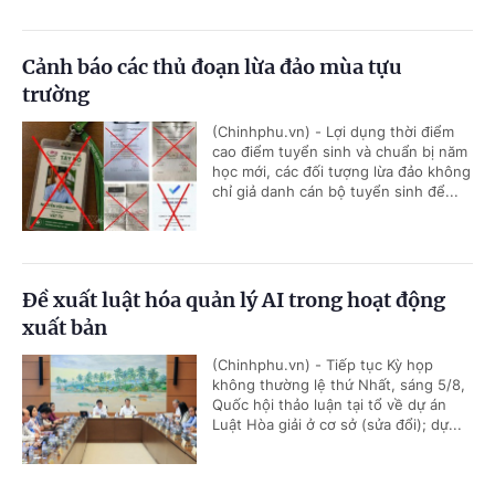
Cảnh báo các thủ đoạn lừa đảo mùa tựu
trường
(Chinhphu.vn) - Lợi dụng thời điểm
cao điểm tuyển sinh và chuẩn bị năm
học mới, các đối tượng lừa đảo không
chỉ giả danh cán bộ tuyển sinh để...
Đề xuất luật hóa quản lý AI trong hoạt động
xuất bản
(Chinhphu.vn) - Tiếp tục Kỳ họp
không thường lệ thứ Nhất, sáng 5/8,
Quốc hội thảo luận tại tổ về dự án
Luật Hòa giải ở cơ sở (sửa đổi); dự...