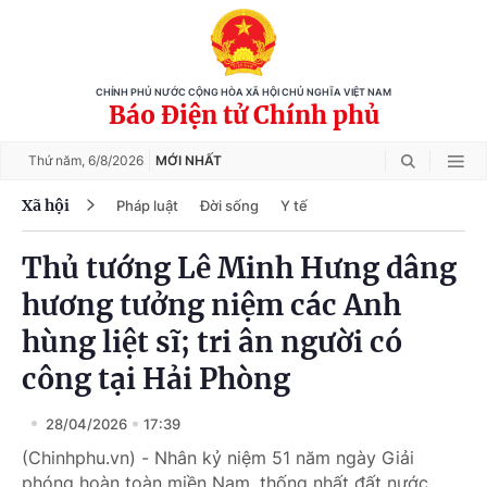
CHÍNH PHỦ NƯỚC CỘNG HÒA XÃ HỘI CHỦ NGHĨA VIỆT NAM
Báo Điện tử Chính phủ
Thứ năm,
6/8/2026
MỚI NHẤT
Xã hội
Pháp luật
Đời sống
Y tế
Thủ tướng Lê Minh Hưng dâng
hương tưởng niệm các Anh
hùng liệt sĩ; tri ân người có
công tại Hải Phòng
28/04/2026
17:39
(Chinhphu.vn) - Nhân kỷ niệm 51 năm ngày Giải
phóng hoàn toàn miền Nam, thống nhất đất nước