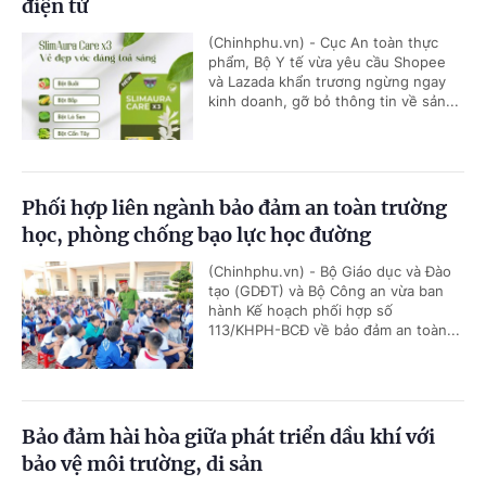
điện tử
(Chinhphu.vn) - Cục An toàn thực
phẩm, Bộ Y tế vừa yêu cầu Shopee
và Lazada khẩn trương ngừng ngay
kinh doanh, gỡ bỏ thông tin về sản...
Phối hợp liên ngành bảo đảm an toàn trường
học, phòng chống bạo lực học đường
(Chinhphu.vn) - Bộ Giáo dục và Đào
tạo (GDĐT) và Bộ Công an vừa ban
hành Kế hoạch phối hợp số
113/KHPH-BCĐ về bảo đảm an toàn...
Bảo đảm hài hòa giữa phát triển dầu khí với
bảo vệ môi trường, di sản