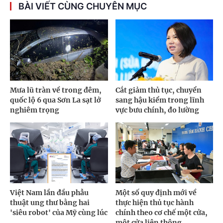
BÀI VIẾT CÙNG CHUYÊN MỤC
Mưa lũ tràn về trong đêm,
Cắt giảm thủ tục, chuyển
quốc lộ 6 qua Sơn La sạt lở
sang hậu kiểm trong lĩnh
nghiêm trọng
vực bưu chính, đo lường
Việt Nam lần đầu phẫu
Một số quy định mới về
thuật ung thư bằng hai
thực hiện thủ tục hành
'siêu robot' của Mỹ cùng lúc
chính theo cơ chế một cửa,
một cửa liên thông