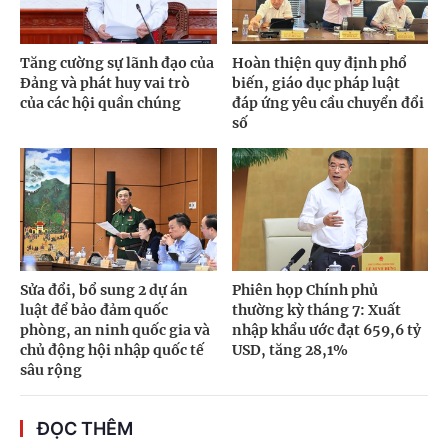
Tăng cường sự lãnh đạo của
Hoàn thiện quy định phổ
Đảng và phát huy vai trò
biến, giáo dục pháp luật
của các hội quần chúng
đáp ứng yêu cầu chuyển đổi
số
Sửa đổi, bổ sung 2 dự án
Phiên họp Chính phủ
luật để bảo đảm quốc
thường kỳ tháng 7: Xuất
phòng, an ninh quốc gia và
nhập khẩu ước đạt 659,6 tỷ
chủ động hội nhập quốc tế
USD, tăng 28,1%
sâu rộng
ĐỌC THÊM