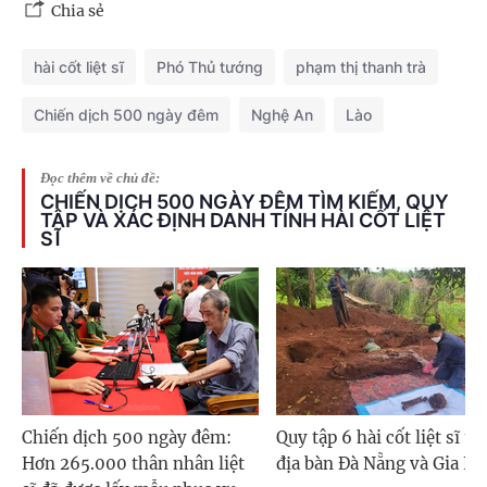
Chia sẻ
hài cốt liệt sĩ
Phó Thủ tướng
phạm thị thanh trà
Chiến dịch 500 ngày đêm
Nghệ An
Lào
Đọc thêm về chủ đề:
CHIẾN DỊCH 500 NGÀY ĐÊM TÌM KIẾM, QUY
TẬP VÀ XÁC ĐỊNH DANH TÍNH HÀI CỐT LIỆT
SĨ
Chiến dịch 500 ngày đêm:
Quy tập 6 hài cốt liệt sĩ tr
Hơn 265.000 thân nhân liệt
địa bàn Đà Nẵng và Gia La