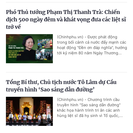
Phó Thủ tướng Phạm Thị Thanh Trà: Chiến
dịch 500 ngày đêm và khát vọng đưa các liệt sĩ
trở về
(Chinhphu.vn) - Được phát động
trong bối cảnh cả nước đẩy mạnh các
hoạt động "Đền ơn đáp nghĩa", hướng
tới kỷ niệm 80 năm Ngày Thương...
Tổng Bí thư, Chủ tịch nước Tô Lâm dự Cầu
truyền hình ‘Sao sáng dẫn đường’
(Chinhphu.vn) - Chương trình cầu
truyền hình "Sao sáng dẫn đường"
khắc họa hành trình tri ân các anh
hùng liệt sĩ đã hy sinh vì Tổ quốc,...