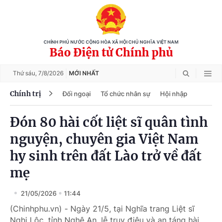
CHÍNH PHỦ NƯỚC CỘNG HÒA XÃ HỘI CHỦ NGHĨA VIỆT NAM
Báo Điện tử Chính phủ
Thứ sáu,
7/8/2026
MỚI NHẤT
Chính trị
Đối ngoại
Tổ chức nhân sự
Hội nhập
Đón 80 hài cốt liệt sĩ quân tình
nguyện, chuyên gia Việt Nam
hy sinh trên đất Lào trở về đất
mẹ
21/05/2026
11:44
(Chinhphu.vn) - Ngày 21/5, tại Nghĩa trang Liệt sĩ
Nghi Lộc, tỉnh Nghệ An, lễ truy điệu và an táng hài