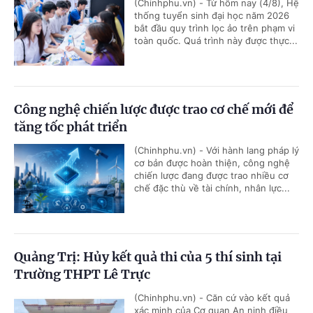
(Chinhphu.vn) - Từ hôm nay (4/8), Hệ
thống tuyển sinh đại học năm 2026
bắt đầu quy trình lọc ảo trên phạm vi
toàn quốc. Quá trình này được thực...
Công nghệ chiến lược được trao cơ chế mới để
tăng tốc phát triển
(Chinhphu.vn) - Với hành lang pháp lý
cơ bản được hoàn thiện, công nghệ
chiến lược đang được trao nhiều cơ
chế đặc thù về tài chính, nhân lực...
Quảng Trị: Hủy kết quả thi của 5 thí sinh tại
Trường THPT Lê Trực
(Chinhphu.vn) - Căn cứ vào kết quả
xác minh của Cơ quan An ninh điều