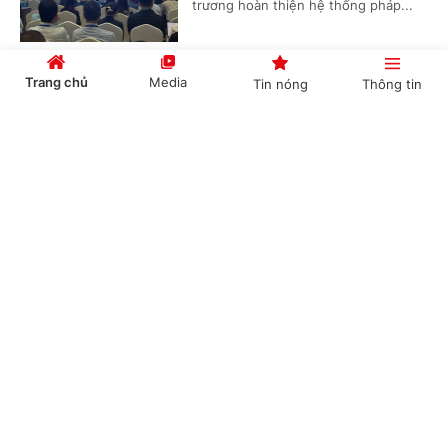
trương hoàn thiện hệ thống pháp...
Trang chủ
Media
Tin nóng
Thông tin
Hoàn thiện hệ thống pháp quy hạt nhân, sẵn
sàng cho chương trình điện hạt nhân quốc gia
Cổng TTĐT Chính phủ
English
中文
(Chinhphu.vn) - Việt Nam đang bước
vào giai đoạn chuẩn bị quan trọng
cho chương trình điện hạt nhân với
yêu cầu cấp thiết về hoàn thiện hạ...
Chuyên mục
Hà Nội ra mắt Hệ sinh thái truyền thông số
CHÍNH TRỊ
KINH TẾ
thống nhất - Bước đột phá trong quản trị số và
phục vụ nhân dân
VĂN HÓA
XÃ HỘI
(Chinhphu.vn) - Ngày 30/7/2026,
KHOA GIÁO
QUỐC TẾ
UBND TP. Hà Nội tổ chức Lễ ra mắt
Nền tảng dùng chung Cổng Thông
GÓP Ý HIẾN KẾ