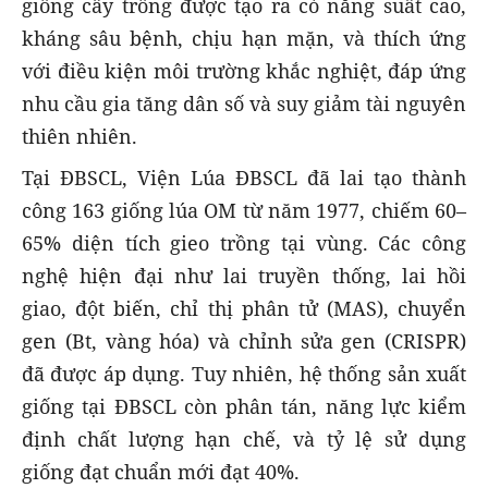
giống cây trồng được tạo ra có năng suất cao,
kháng sâu bệnh, chịu hạn mặn, và thích ứng
với điều kiện môi trường khắc nghiệt, đáp ứng
nhu cầu gia tăng dân số và suy giảm tài nguyên
thiên nhiên.
Tại ĐBSCL, Viện Lúa ĐBSCL đã lai tạo thành
công 163 giống lúa OM từ năm 1977, chiếm 60–
65% diện tích gieo trồng tại vùng. Các công
nghệ hiện đại như lai truyền thống, lai hồi
giao, đột biến, chỉ thị phân tử (MAS), chuyển
gen (Bt, vàng hóa) và chỉnh sửa gen (CRISPR)
đã được áp dụng. Tuy nhiên, hệ thống sản xuất
giống tại ĐBSCL còn phân tán, năng lực kiểm
định chất lượng hạn chế, và tỷ lệ sử dụng
giống đạt chuẩn mới đạt 40%.