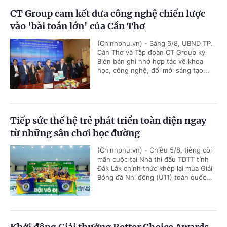
CT Group cam kết đưa công nghệ chiến lược
vào 'bài toán lớn' của Cần Thơ
(Chinhphu.vn) - Sáng 6/8, UBND TP.
Cần Thơ và Tập đoàn CT Group ký
Biên bản ghi nhớ hợp tác về khoa
học, công nghệ, đổi mới sáng tạo...
Tiếp sức thế hệ trẻ phát triển toàn diện ngay
từ những sân chơi học đường
(Chinhphu.vn) - Chiều 5/8, tiếng còi
mãn cuộc tại Nhà thi đấu TDTT tỉnh
Đắk Lắk chính thức khép lại mùa Giải
Bóng đá Nhi đồng (U11) toàn quốc...