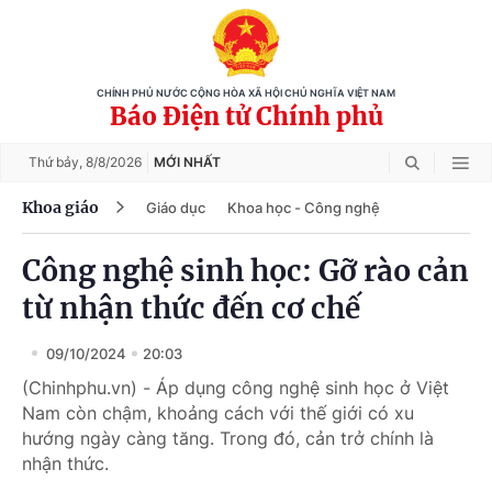
CHÍNH PHỦ NƯỚC CỘNG HÒA XÃ HỘI CHỦ NGHĨA VIỆT NAM
Báo Điện tử Chính phủ
Thứ bảy,
8/8/2026
MỚI NHẤT
Khoa giáo
Giáo dục
Khoa học - Công nghệ
Công nghệ sinh học: Gỡ rào cản
từ nhận thức đến cơ chế
09/10/2024
20:03
(Chinhphu.vn) - Áp dụng công nghệ sinh học ở Việt
Nam còn chậm, khoảng cách với thế giới có xu
hướng ngày càng tăng. Trong đó, cản trở chính là
nhận thức.