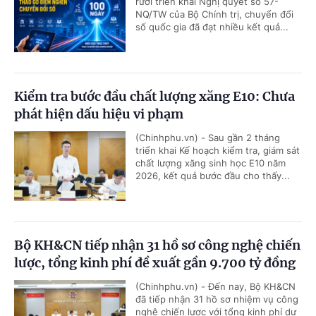
rưỡi triển khai Nghị quyết số 57-
NQ/TW của Bộ Chính trị, chuyển đổi
số quốc gia đã đạt nhiều kết quả...
Kiểm tra bước đầu chất lượng xăng E10: Chưa
phát hiện dấu hiệu vi phạm
(Chinhphu.vn) - Sau gần 2 tháng
triển khai Kế hoạch kiểm tra, giám sát
chất lượng xăng sinh học E10 năm
2026, kết quả bước đầu cho thấy...
Bộ KH&CN tiếp nhận 31 hồ sơ công nghệ chiến
lược, tổng kinh phí đề xuất gần 9.700 tỷ đồng
(Chinhphu.vn) - Đến nay, Bộ KH&CN
đã tiếp nhận 31 hồ sơ nhiệm vụ công
nghệ chiến lược với tổng kinh phí dự