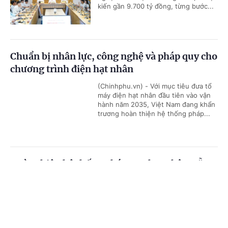
kiến gần 9.700 tỷ đồng, từng bước...
Chuẩn bị nhân lực, công nghệ và pháp quy cho
chương trình điện hạt nhân
(Chinhphu.vn) - Với mục tiêu đưa tổ
máy điện hạt nhân đầu tiên vào vận
hành năm 2035, Việt Nam đang khẩn
trương hoàn thiện hệ thống pháp...
Hoàn thiện hệ thống pháp quy hạt nhân, sẵn
sàng cho chương trình điện hạt nhân quốc gia
Cổng TTĐT Chính phủ
English
中文
(Chinhphu.vn) - Việt Nam đang bước
vào giai đoạn chuẩn bị quan trọng
Trang chủ
Media
Tin nóng
Thông tin
cho chương trình điện hạt nhân với
yêu cầu cấp thiết về hoàn thiện hạ...