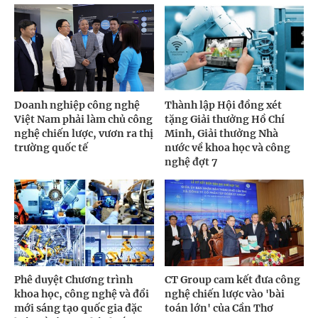
Doanh nghiệp công nghệ
Thành lập Hội đồng xét
Việt Nam phải làm chủ công
tặng Giải thưởng Hồ Chí
nghệ chiến lược, vươn ra thị
Minh, Giải thưởng Nhà
trường quốc tế
nước về khoa học và công
nghệ đợt 7
Phê duyệt Chương trình
CT Group cam kết đưa công
khoa học, công nghệ và đổi
nghệ chiến lược vào 'bài
mới sáng tạo quốc gia đặc
toán lớn' của Cần Thơ