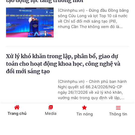
tạo động lực tăng trưởng mới
(Chinhphu.vn) - Đứng đầu Đồng bằng
sông Cửu Long và lọt Top 10 cả nước
về Chỉ số đổi mới sáng tạo (PII),
nhưng Cần Thơ không xem đó là...
Xử lý khó khăn trong lập, phân bổ, giao dự
toán cho hoạt động khoa học, công nghệ và
đổi mới sáng tạo
(Chinhphu.vn) - Chính phủ ban hành
Nghị quyết số 66.24/2026/NQ-CP
ngày 26/7/2026 về xử lý khó khăn,
vướng mắc trong quy định về lập,...
Trang chủ
Media
Tin nóng
Thông tin
Không gian phát triển Việt Nam trong kỷ
Cổng TTĐT Chính phủ
English
中文
nguyên mới