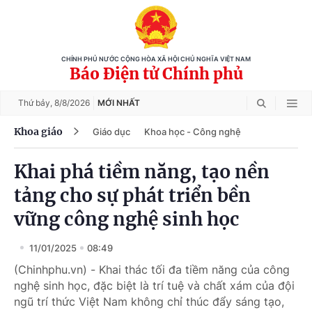
CHÍNH PHỦ NƯỚC CỘNG HÒA XÃ HỘI CHỦ NGHĨA VIỆT NAM
Báo Điện tử Chính phủ
Thứ bảy,
8/8/2026
MỚI NHẤT
Khoa giáo
Giáo dục
Khoa học - Công nghệ
Khai phá tiềm năng, tạo nền
tảng cho sự phát triển bền
vững công nghệ sinh học
11/01/2025
08:49
(Chinhphu.vn) - Khai thác tối đa tiềm năng của công
nghệ sinh học, đặc biệt là trí tuệ và chất xám của đội
ngũ trí thức Việt Nam không chỉ thúc đẩy sáng tạo,