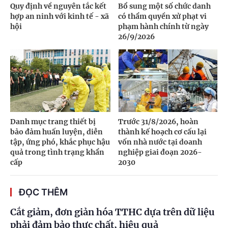
Quy định về nguyên tắc kết
Bổ sung một số chức danh
hợp an ninh với kinh tế - xã
có thẩm quyền xử phạt vi
hội
phạm hành chính từ ngày
26/9/2026
Danh mục trang thiết bị
Trước 31/8/2026, hoàn
bảo đảm huấn luyện, diễn
thành kế hoạch cơ cấu lại
tập, ứng phó, khắc phục hậu
vốn nhà nước tại doanh
quả trong tình trạng khẩn
nghiệp giai đoạn 2026-
cấp
2030
ĐỌC THÊM
Cắt giảm, đơn giản hóa TTHC dựa trên dữ liệu
phải đảm bảo thực chất, hiệu quả