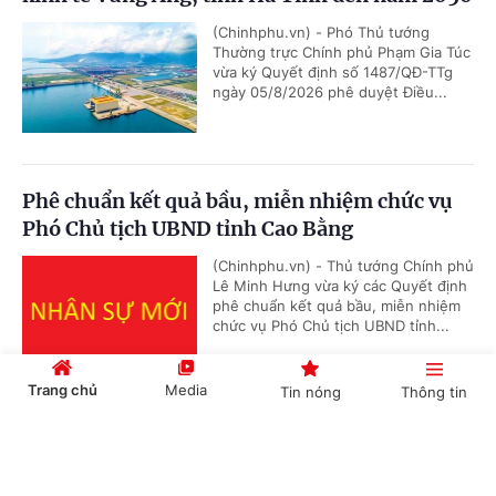
(Chinhphu.vn) - Phó Thủ tướng
Thường trực Chính phủ Phạm Gia Túc
vừa ký Quyết định số 1487/QĐ-TTg
ngày 05/8/2026 phê duyệt Điều...
Phê chuẩn kết quả bầu, miễn nhiệm chức vụ
Phó Chủ tịch UBND tỉnh Cao Bằng
(Chinhphu.vn) - Thủ tướng Chính phủ
Lê Minh Hưng vừa ký các Quyết định
phê chuẩn kết quả bầu, miễn nhiệm
chức vụ Phó Chủ tịch UBND tỉnh...
Trang chủ
Media
Tin nóng
Thông tin
Phê duyệt Đề án phát triển hệ thống nghiên
Cổng TTĐT Chính phủ
English
中文
cứu, thử nghiệm trọng điểm cho công nghệ
chiến lược