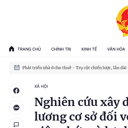
Phát triển kinh tế nhà nước trong kỷ nguyên mới
100 ngày xử lý các điểm nghẽn về chuyển đổi số
TRANG CHỦ
CHÍNH TRỊ
KINH TẾ
VĂN HÓA
Phát triển nhà ở cho thuê - Trụ cột chiến lược, lâu dài
Phát triển kinh tế nhà nước trong kỷ nguyên mới
XÃ HỘI
Nghiên cứu xây 
lương cơ sở đối v