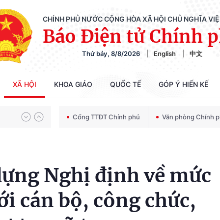
CHÍNH PHỦ NƯỚC CỘNG HÒA XÃ HỘI CHỦ NGHĨA VI
Báo Điện tử Chính 
Thứ bảy, 8/8/2026
English
中文
Chiến dịch 500 ngày đêm tìm kiếm, quy tập và xác định danh tính hài cốt liệt sĩ
XÃ HỘI
KHOA GIÁO
QUỐC TẾ
GÓP Ý HIẾN KẾ
Bảo vệ nền tảng tư tưởng của Đảng trong kỷ nguyên phát triển mới
Cổng TTĐT Chính phủ
Văn phòng Chính 
Chiến dịch 500 ngày đêm tìm kiếm, quy tập và xác định danh tính hài cốt liệt sĩ
dựng Nghị định về mức
ới cán bộ, công chức,