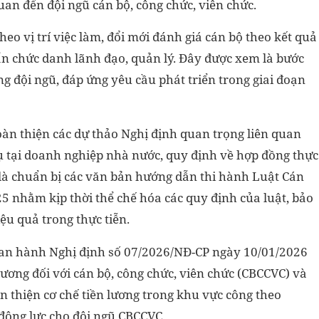
uan đến đội ngũ cán bộ, công chức, viên chức.
eo vị trí việc làm, đổi mới đánh giá cán bộ theo kết quả
n chức danh lãnh đạo, quản lý. Đây được xem là bước
g đội ngũ, đáp ứng yêu cầu phát triển trong giai đoạn
àn thiện các dự thảo Nghị định quan trọng liên quan
ụ tại doanh nghiệp nhà nước, quy định về hợp đồng thực
 là chuẩn bị các văn bản hướng dẫn thi hành Luật Cán
5 nhằm kịp thời thể chế hóa các quy định của luật, bảo
ệu quả trong thực tiễn.
 ban hành Nghị định số 07/2026/NĐ-CP ngày 10/01/2026
lương đối với cán bộ, công chức, viên chức (CBCCVC) và
àn thiện cơ chế tiền lương trong khu vực công theo
 động lực cho đội ngũ CBCCVC.