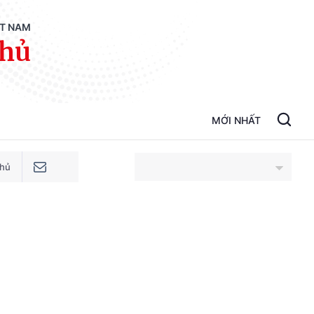
ỆT NAM
phủ
MỚI NHẤT
phủ
An Giang
Bắc Ninh
Cao Bằng