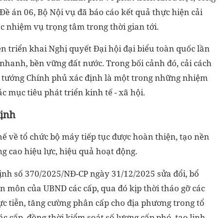
Đề án 06, Bộ Nội vụ đã báo cáo kết quả thực hiện cải
 nhiệm vụ trọng tâm trong thời gian tới.
 triển khai Nghị quyết Đại hội đại biểu toàn quốc lần
 nhanh, bền vững đất nước. Trong bối cảnh đó, cải cách
ủ tướng Chính phủ xác định là một trong những nhiệm
 mục tiêu phát triển kinh tế - xã hội.
định
hế về tổ chức bộ máy tiếp tục được hoàn thiện, tạo nền
ng cao hiệu lực, hiệu quả hoạt động.
ịnh số 370/2025/NĐ-CP ngày 31/12/2025 sửa đổi, bổ
n môn của UBND các cấp, qua đó kịp thời tháo gỡ các
c tiễn, tăng cường phân cấp cho địa phương trong tổ
cấp, đồng thời kiểm soát số lượng cấp phó, tạo linh