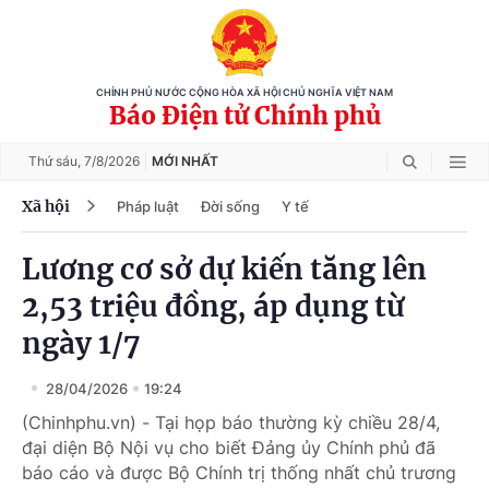
CHÍNH PHỦ NƯỚC CỘNG HÒA XÃ HỘI CHỦ NGHĨA VIỆT NAM
Báo Điện tử Chính phủ
Thứ sáu,
7/8/2026
MỚI NHẤT
Xã hội
Pháp luật
Đời sống
Y tế
Lương cơ sở dự kiến tăng lên
2,53 triệu đồng, áp dụng từ
ngày 1/7
28/04/2026
19:24
(Chinhphu.vn) - Tại họp báo thường kỳ chiều 28/4,
đại diện Bộ Nội vụ cho biết Đảng ủy Chính phủ đã
báo cáo và được Bộ Chính trị thống nhất chủ trương