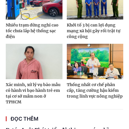
Nhiều trạm dừng nghỉ cao
Khởi tố 3 bị can lợi dụng
tốc chưa lắp hệ thống sạc
mạng xã hội gây rối trật tự
điện
công cộng
Xác minh, xử lý vụ bảo mẫu
Thống nhất cơ chế phân
có hành vi bạo hành trẻ em
cấp, tăng cường hậu kiểm
tại cơ sở mầm non ở
trong lĩnh vực nông nghiệp
TPHCM
ĐỌC THÊM