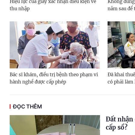
Hiệu lực của giấy xác nhận điều kiện về
Không dùng
thu nhập
năm sau để 
Bác sĩ khám, điều trị bệnh theo phạm vi
Đã khai thuế
hành nghề được cấp phép
có phải làm 
ĐỌC THÊM
Đất nhận 
cấp sổ?