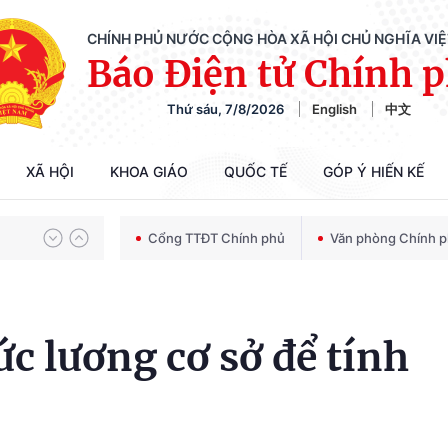
CHÍNH PHỦ NƯỚC CỘNG HÒA XÃ HỘI CHỦ NGHĨA VI
Báo Điện tử Chính 
Thứ sáu, 7/8/2026
English
中文
Chiến dịch 500 ngày đêm tìm kiếm, quy tập và xác định danh tính hài cốt liệt sĩ
XÃ HỘI
KHOA GIÁO
QUỐC TẾ
GÓP Ý HIẾN KẾ
Bảo vệ nền tảng tư tưởng của Đảng trong kỷ nguyên phát triển mới
Cổng TTĐT Chính phủ
Văn phòng Chính 
Chiến dịch 500 ngày đêm tìm kiếm, quy tập và xác định danh tính hài cốt liệt sĩ
c lương cơ sở để tính