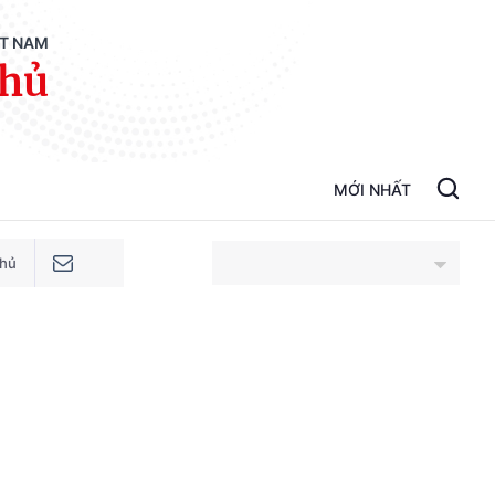
ỆT NAM
phủ
MỚI NHẤT
phủ
An Giang
Bắc Ninh
Cao Bằng