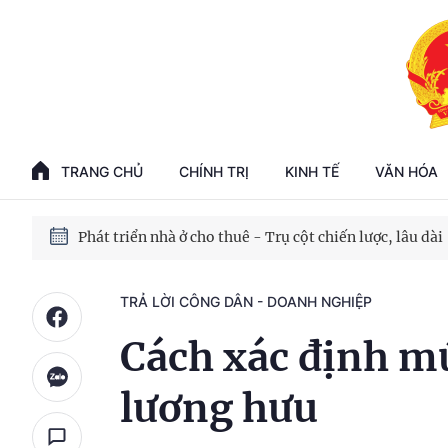
Phát triển kinh tế nhà nước trong kỷ nguyên mới
100 ngày xử lý các điểm nghẽn về chuyển đổi số
TRANG CHỦ
CHÍNH TRỊ
KINH TẾ
VĂN HÓA
Phát triển nhà ở cho thuê - Trụ cột chiến lược, lâu dài
Phát triển kinh tế nhà nước trong kỷ nguyên mới
TRẢ LỜI CÔNG DÂN - DOANH NGHIỆP
Cách xác định mứ
lương hưu