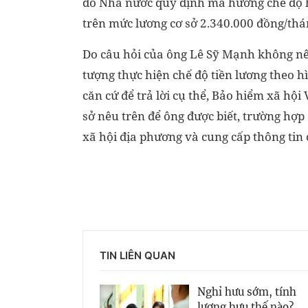
do Nhà nước quy định mà hưởng chế độ hư
trên mức lương cơ sở 2.340.000 đồng/thá
Do câu hỏi của ông Lê Sỹ Mạnh không nê
tượng thực hiện chế độ tiền lương theo 
căn cứ để trả lời cụ thể, Bảo hiểm xã hộ
sở nêu trên để ông được biết, trường hợ
xã hội địa phương và cung cấp thông tin 
TIN LIÊN QUAN
Nghỉ hưu sớm, tính
lương hưu thế nào?