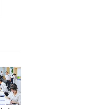
sở hay lương tối
dụng trường
thiểu vùng?
nào?