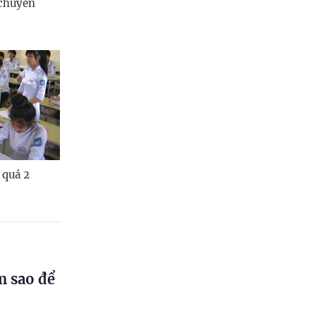
 chuyên
 quá 2
m sao để