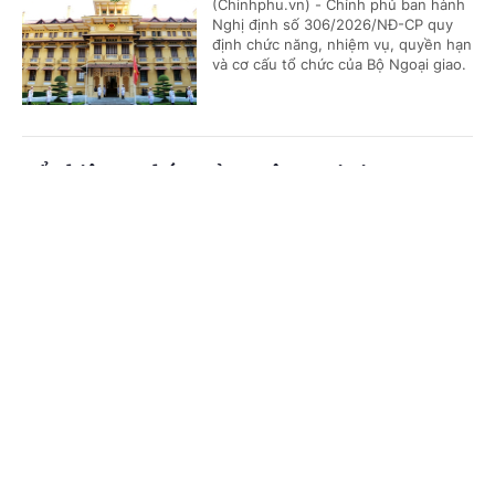
(Chinhphu.vn) - Chính phủ ban hành
Nghị định số 306/2026/NĐ-CP quy
định chức năng, nhiệm vụ, quyền hạn
và cơ cấu tổ chức của Bộ Ngoại giao.
Bổ nhiệm 2 Thứ trưởng Bộ Ngoại giao
Cổng TTĐT Chính phủ
English
中文
(Chinhphu.vn) - Thủ tướng Chính phủ
Lê Minh Hưng đã ký các Quyết định
về việc điều động, bổ nhiệm giữ chức
Trang chủ
Media
Tin nóng
Thông tin
Thứ trưởng Bộ Ngoại giao.
Chuyên mục
Phê duyệt Điều chỉnh Quy hoạch chung Khu
kinh tế Vũng Áng, tỉnh Hà Tĩnh đến năm 2050
CHÍNH TRỊ
KINH TẾ
(Chinhphu.vn) - Phó Thủ tướng
VĂN HÓA
XÃ HỘI
Thường trực Chính phủ Phạm Gia Túc
vừa ký Quyết định số 1487/QĐ-TTg