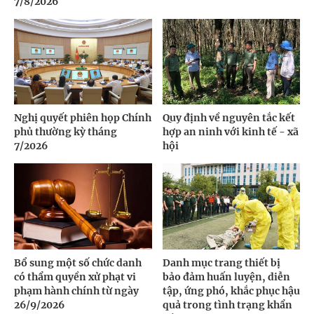
7/8/2026
Nghị quyết phiên họp Chính
Quy định về nguyên tắc kết
phủ thường kỳ tháng
hợp an ninh với kinh tế - xã
7/2026
hội
Bổ sung một số chức danh
Danh mục trang thiết bị
có thẩm quyền xử phạt vi
bảo đảm huấn luyện, diễn
phạm hành chính từ ngày
tập, ứng phó, khắc phục hậu
26/9/2026
quả trong tình trạng khẩn