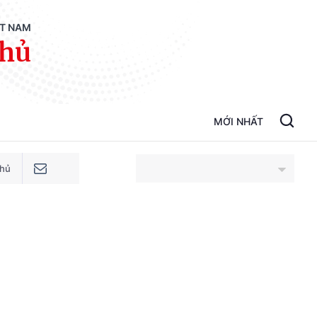
ỆT NAM
phủ
MỚI NHẤT
phủ
An Giang
Bắc Ninh
Cao Bằng