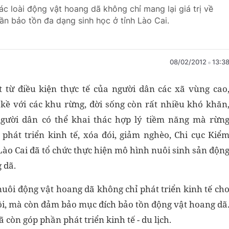
ác loài động vật hoang dã không chỉ mang lại giá trị về
hần bảo tồn đa dạng sinh học ở tỉnh Lào Cai.
08/02/2012
13:3
 từ điều kiện thực tế của người dân các xã vùng cao
 kề với các khu rừng, đời sống còn rất nhiều khó khăn
người dân có thể khai thác hợp lý tiềm năng mà rừn
 phát triển kinh tế, xóa đói, giảm nghèo, Chi cục Kiể
Lào Cai đã tổ chức thực hiện mô hình nuôi sinh sản độn
 dã.
nuôi động vật hoang dã không chỉ phát triển kinh tế ch
i, mà còn đảm bảo mục đích bảo tồn động vật hoang dã
 còn góp phần phát triển kinh tế - du lịch.