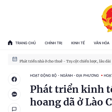
Phát triển kinh tế nhà nước trong kỷ nguyên mới
100 ngày xử lý các điểm nghẽn về chuyển đổi số
TRANG CHỦ
CHÍNH TRỊ
KINH TẾ
VĂN HÓA
Phát triển nhà ở cho thuê - Trụ cột chiến lược, lâu dài
Phát triển kinh tế nhà nước trong kỷ nguyên mới
HOẠT ĐỘNG BỘ - NGÀNH - ĐỊA PHƯƠNG
HOẠ
Phát triển kinh t
hoang dã ở Lào C