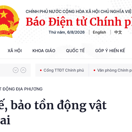
CHÍNH PHỦ NƯỚC CỘNG HÒA XÃ HỘI CHỦ NGHĨA VI
Báo Điện tử Chính 
Thứ năm, 6/8/2026
English
中文
Chiến dịch 500 ngày đêm tìm kiếm, quy tập và xác định danh tính hài cốt liệt sĩ
XÃ HỘI
KHOA GIÁO
QUỐC TẾ
GÓP Ý HIẾN KẾ
Bảo vệ nền tảng tư tưởng của Đảng trong kỷ nguyên phát triển mới
Cổng TTĐT Chính phủ
Văn phòng Chính 
T ĐỘNG ĐỊA PHƯƠNG
Chiến dịch 500 ngày đêm tìm kiếm, quy tập và xác định danh tính hài cốt liệt sĩ
ế, bảo tồn động vật
ai