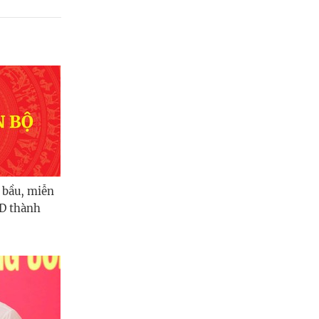
Quảng Ngãi
Quảng Ninh
Quảng Trị
Sơn La
Thanh Hóa
Thái Nguyên
Thừa Thiên Huế
 bầu, miễn
D thành
Tuyên Quang
Tây Ninh
Vĩnh Long