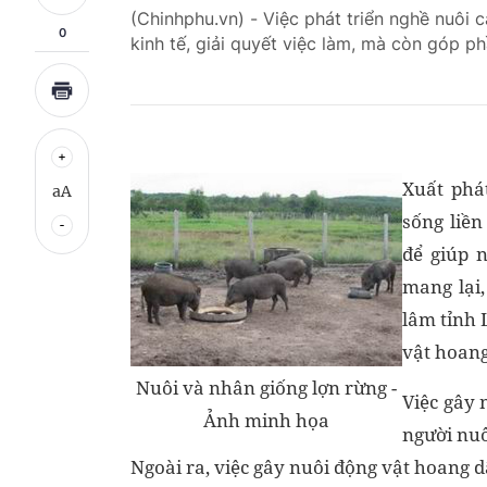
(Chinhphu.vn) - Việc phát triển nghề nuôi c
0
kinh tế, giải quyết việc làm, mà còn góp p
Xuất phát
aA
sống liền
để giúp 
mang lại,
lâm tỉnh 
vật hoang
Nuôi và nhân giống lợn rừng -
Việc gây 
Ảnh minh họa
người nuô
Ngoài ra, việc gây nuôi động vật hoang dã