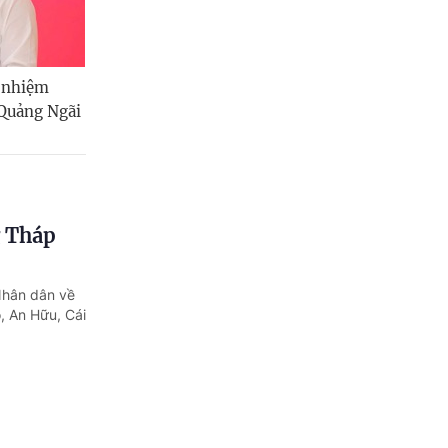
n nhiệm
 Quảng Ngãi
g Tháp
Nhân dân về
, An Hữu, Cái