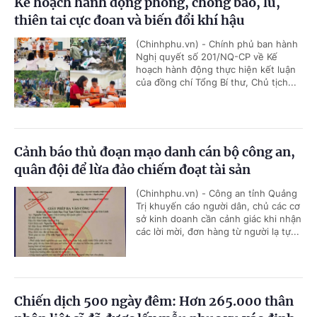
Kế hoạch hành động phòng, chống bão, lũ,
thiên tai cực đoan và biến đổi khí hậu
(Chinhphu.vn) - Chính phủ ban hành
Nghị quyết số 201/NQ-CP về Kế
hoạch hành động thực hiện kết luận
của đồng chí Tổng Bí thư, Chủ tịch...
Cảnh báo thủ đoạn mạo danh cán bộ công an,
quân đội để lừa đảo chiếm đoạt tài sản
(Chinhphu.vn) - Công an tỉnh Quảng
Trị khuyến cáo người dân, chủ các cơ
sở kinh doanh cần cảnh giác khi nhận
các lời mời, đơn hàng từ người lạ tự...
Chiến dịch 500 ngày đêm: Hơn 265.000 thân