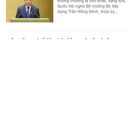
không thường lệ thứ Nhất, sáng 6/8,
Quốc hội nghe Bộ trưởng Bộ Xây
dựng Trần Hồng Minh, thừa ủy...
Đề xuất cơ chế đặc thù đầu tư dự án đường
Vành đai 5-Vùng Thủ đô Hà Nội
Cổng TTĐT Chính phủ
English
中文
(Chinhphu.vn) - Tiếp tục chương
trình Kỳ họp không thường lệ thứ
Trang chủ
Media
Tin nóng
Thông tin
Nhất, sáng 6/8, Quốc hội nghe Tờ
trình và Báo cáo thẩm tra dự án...
Chuyên mục
Mưa lũ tràn về trong đêm, quốc lộ 6 qua Sơn
CHÍNH TRỊ
KINH TẾ
La sạt lở nghiêm trọng
VĂN HÓA
XÃ HỘI
(Chinhphu.vn) - Nước lũ tràn về
trong đêm khiến nhiều xã dọc khu
KHOA GIÁO
QUỐC TẾ
vực quốc lộ 6 trên địa bàn tỉnh Sơn