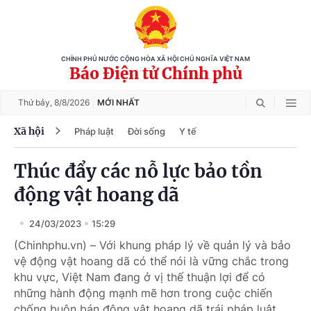
CHÍNH PHỦ NƯỚC CỘNG HÒA XÃ HỘI CHỦ NGHĨA VIỆT NAM
Báo Điện tử Chính phủ
Thứ bảy,
8/8/2026
MỚI NHẤT
Xã hội
Pháp luật
Đời sống
Y tế
Thúc đẩy các nỗ lực bảo tồn
động vật hoang dã
24/03/2023
15:29
(Chinhphu.vn) – Với khung pháp lý về quản lý và bảo
vệ động vật hoang dã có thể nói là vững chắc trong
khu vực, Việt Nam đang ở vị thế thuận lợi để có
những hành động mạnh mẽ hơn trong cuộc chiến
chống buôn bán động vật hoang dã trái pháp luật.