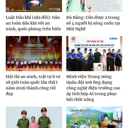
Luật Dầu khí (sửa đổi): Gắn
Đà Nẵng: Cứu được 2 trong
an toàn dầu khí với an
số 4 người bị sóng cuốn tại
ninh, quốc phòng trên biển
Mũi Nghê
Hội thi an ninh, trật tự ở cơ
Bệnh viện Trung ương
sở giỏi toàn quốc lần thứ I
Quân đội 108 ứng dụng
năm 2026 thành công tốt
công nghệ điện trường cao
đẹp
áp tích hợp AI trong phục
hồi chức năng