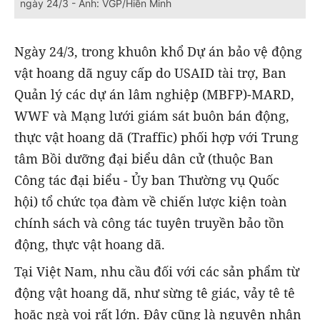
ngày 24/3 - Ảnh: VGP/Hiền Minh
Ngày 24/3, trong khuôn khổ Dự án bảo vệ động
vật hoang dã nguy cấp do USAID tài trợ, Ban
Quản lý các dự án lâm nghiệp (MBFP)-MARD,
WWF và Mạng lưới giám sát buôn bán động,
thực vật hoang dã (Traffic) phối hợp với Trung
tâm Bồi dưỡng đại biểu dân cử (thuộc Ban
Công tác đại biểu - Ủy ban Thường vụ Quốc
hội) tổ chức tọa đàm về chiến lược kiện toàn
chính sách và công tác tuyên truyền bảo tồn
động, thực vật hoang dã.
Tại Việt Nam, nhu cầu đối với các sản phẩm từ
động vật hoang dã, như sừng tê giác, vảy tê tê
hoặc ngà voi rất lớn. Đây cũng là nguyên nhân