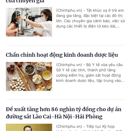
của chuyên gia
(Chinhphu.vn) - Tật khúc xạ ở trẻ em
đang gia tăng, đặc biệt tại các đô thị
lớn. Các chuyên gia cảnh báo, việc sử
dụng các thiết bị điện tử kéo dài,...
Chấn chỉnh hoạt động kinh doanh dược liệu
(Chinhphu.vn) - Bộ Y tế vừa yêu cầu
Sở Y tế các tỉnh, thành phố tăng
cường kiểm tra, giám sát hoạt động
kinh doanh dược liệu, tập trung vào...
Đề xuất tăng hơn 86 nghìn tỷ đồng cho dự án
đường sắt Lào Cai-Hà Nội-Hải Phòng
(Chinhphu.vn) - Tiếp tục Kỳ họp