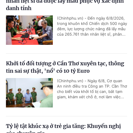
nhân liệt sĩ đã được lấy mẫu phục vụ xác định
danh tính
(Chinhphu.vn) - Đến ngày 6/8/2026,
trong khuôn khổ Chiến dịch 500 ngày
đêm, lực lượng chức năng đã lấy mẫu
của 265.761 thân nhân liệt sĩ, phân...
Khởi tố đối tượng ở Cần Thơ xuyên tạc, thông
tin sai sự thật, 'nổ' có 10 tỷ Euro
(Chinhphu.vn) - Ngày 6/8, Cơ quan
An ninh điều tra Công an TP. Cần Thơ
cho biết vừa khởi tố bị can, bắt tạm
giam, khám xét chỗ ở, nơi làm việc...
Tỷ lệ tật khúc xạ ở trẻ gia tăng: Khuyến nghị