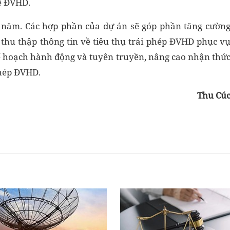
ệ ĐVHD.
3 năm. Các hợp phần của dự án sẽ góp phần tăng cườn
 thu thập thông tin về tiêu thụ trái phép ĐVHD phục v
kế hoạch hành động và tuyên truyền, nâng cao nhận thứ
phép ĐVHD.
Thu Cú