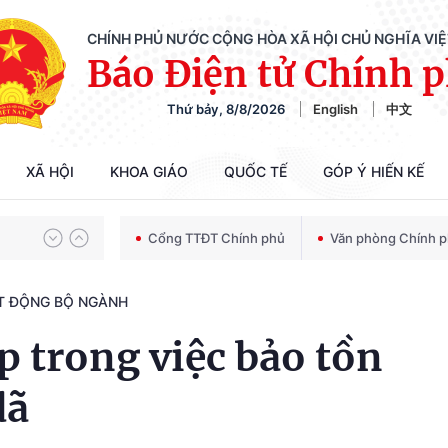
CHÍNH PHỦ NƯỚC CỘNG HÒA XÃ HỘI CHỦ NGHĨA VI
Báo Điện tử Chính 
Thứ bảy, 8/8/2026
English
中文
Chiến dịch 500 ngày đêm tìm kiếm, quy tập và xác định danh tính hài cốt liệt sĩ
XÃ HỘI
KHOA GIÁO
QUỐC TẾ
GÓP Ý HIẾN KẾ
Bảo vệ nền tảng tư tưởng của Đảng trong kỷ nguyên phát triển mới
Cổng TTĐT Chính phủ
Văn phòng Chính 
T ĐỘNG BỘ NGÀNH
Chiến dịch 500 ngày đêm tìm kiếm, quy tập và xác định danh tính hài cốt liệt sĩ
p trong việc bảo tồn
dã