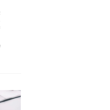
g
ụ
c
c