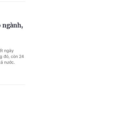
ộ ngành,
ết ngày
g đó, còn 24
cả nước.
 giao
 năng, nhiệm