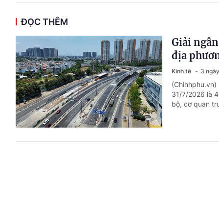
ĐỌC THÊM
Giải ngân
địa phươn
Kinh tế
3 ngày
(Chinhphu.vn) 
31/7/2026 là 4
bộ, cơ quan tr
Chức năng
Chỉ đạo, quyết 
(Chinhphu.vn)
vụ, quyền hạn 