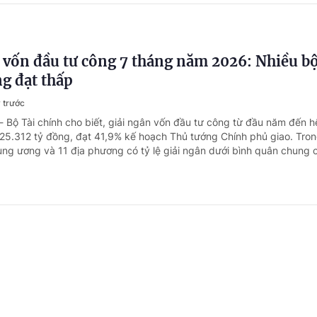
 vốn đầu tư công 7 tháng năm 2026: Nhiều b
g đạt thấp
 trước
- Bộ Tài chính cho biết, giải ngân vốn đầu tư công từ đầu năm đến h
25.312 tỷ đồng, đạt 41,9% kế hoạch Thủ tướng Chính phủ giao. Tron
ung ương và 11 địa phương có tỷ lệ giải ngân dưới bình quân chung 
, nhiệm vụ, cơ cấu tổ chức mới của Bộ Ngoại
định của Chính phủ - Thủ tướng Chính phủ
3 ngày trước
 - Chính phủ ban hành Nghị định số 306/2026/NĐ-CP quy định chức
và cơ cấu tổ chức của Bộ Ngoại giao.