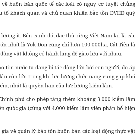
về buôn bán quốc tế các loài có nguy cơ tuyệt chủn
ếu tố khách quan và chủ quan khiến bảo tồn ĐVHD qu
ượng ít. Bên cạnh đó, đặc thù rừng Việt Nam lại là cá
lớn nhất là Yok Don cũng chỉ hơn 100.000ha, Cát Tiên l
n động vật không có hành lang để giao lưu với nhau.
o tồn nước ta đang bị tác động lớn bởi con người, do á
dân còn lớn trong khi lực lượng chức năng cũng gặp kh
ếm, nhất là quyền hạn của lực lượng kiểm lâm.
Chính phủ cho phép tăng thêm khoảng 3.000 kiểm lâ
ên quốc gia (cùng với 4.000 kiểm lâm viên phân bổ hiệ
 gia về quản lý bảo tồn buôn bán các loại động thực vậ