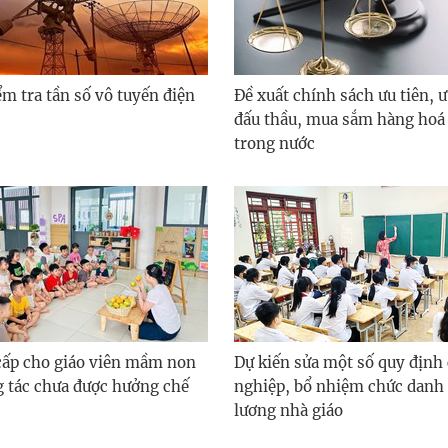
m tra tần số vô tuyến điện
Đề xuất chính sách ưu tiên, ư
đấu thầu, mua sắm hàng hoá 
trong nước
 cấp cho giáo viên mầm non
Dự kiến sửa một số quy định
g tác chưa được hưởng chế
nghiệp, bổ nhiệm chức danh 
lương nhà giáo