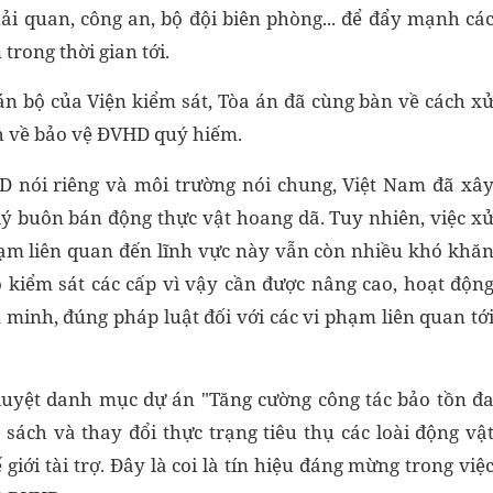
ải quan, công an, bộ đội biên phòng... để đẩy mạnh cá
trong thời gian tới.
án bộ của Viện kiểm sát, Tòa án đã cùng bàn về cách x
nh về bảo vệ ĐVHD quý hiếm.
D nói riêng và môi trường nói chung, Việt Nam đã xâ
lý buôn bán động thực vật hoang dã. Tuy nhiên, việc x
phạm liên quan đến lĩnh vực này vẫn còn nhiều khó khă
ộ kiểm sát các cấp vì vậy cần được nâng cao, hoạt độn
êm minh, đúng pháp luật đối với các vi phạm liên quan tớ
uyệt danh mục dự án "Tăng cường công tác bảo tồn đ
sách và thay đổi thực trạng tiêu thụ các loài động vậ
ới tài trợ. Đây là coi là tín hiệu đáng mừng trong việ