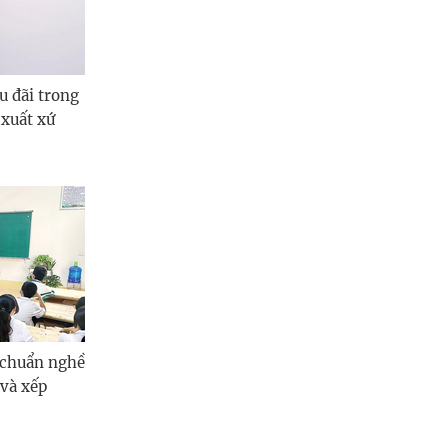
u đãi trong
xuất xứ
 chuẩn nghề
và xếp