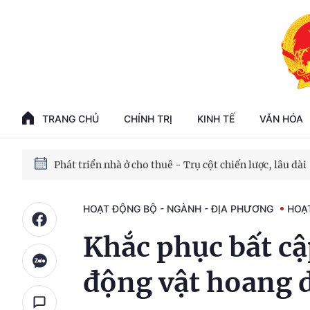
Phát triển kinh tế nhà nước trong kỷ nguyên mới
100 ngày xử lý các điểm nghẽn về chuyển đổi số
TRANG CHỦ
CHÍNH TRỊ
KINH TẾ
VĂN HÓA
Phát triển nhà ở cho thuê - Trụ cột chiến lược, lâu dài
Phát triển kinh tế nhà nước trong kỷ nguyên mới
HOẠT ĐỘNG BỘ - NGÀNH - ĐỊA PHƯƠNG
HOẠ
Khắc phục bất cậ
động vật hoang 