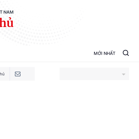
ỆT NAM
phủ
MỚI NHẤT
phủ
An Giang
Bắc Ninh
Cao Bằng