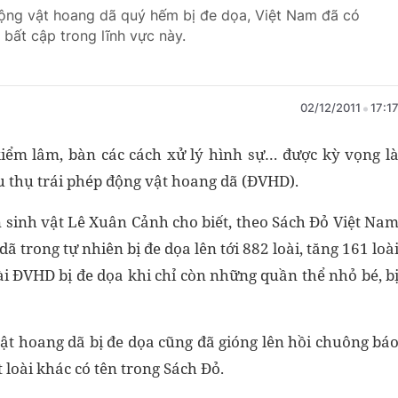
động vật hoang dã quý hếm bị đe dọa, Việt Nam đã có
bất cập trong lĩnh vực này.
02/12/2011
17:1
kiểm lâm, bàn các cách xử lý hình sự… được kỳ vọng l
u thụ trái phép động vật hoang dã (ĐVHD).
n sinh vật Lê Xuân Cảnh cho biết, theo Sách Đỏ Việt Na
ã trong tự nhiên bị đe dọa lên tới 882 loài, tăng 161 loà
ài ĐVHD bị đe dọa khi chỉ còn những quần thể nhỏ bé, b
vật hoang dã bị đe dọa cũng đã gióng lên hồi chuông bá
loài khác có tên trong Sách Đỏ.