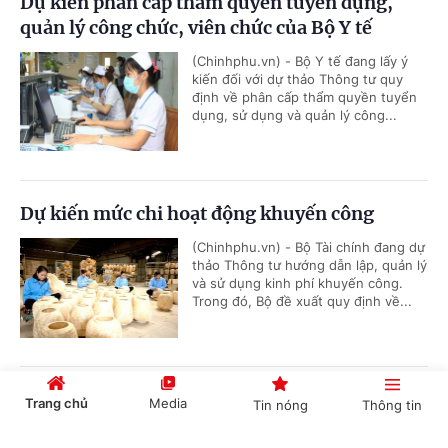
Dự kiến phân cấp thẩm quyền tuyển dụng,
quản lý công chức, viên chức của Bộ Y tế
(Chinhphu.vn) - Bộ Y tế đang lấy ý
kiến đối với dự thảo Thông tư quy
định về phân cấp thẩm quyền tuyển
dụng, sử dụng và quản lý công...
Dự kiến mức chi hoạt động khuyến công
(Chinhphu.vn) - Bộ Tài chính đang dự
thảo Thông tư hướng dẫn lập, quản lý
và sử dụng kinh phí khuyến công.
Trong đó, Bộ đề xuất quy định về...
Đơn giản hóa thủ tục hành chính về mã số
Trang chủ
Media
Tin nóng
Thông tin
vùng trồng, tạo thuận lợi thúc đẩy xuất khẩu