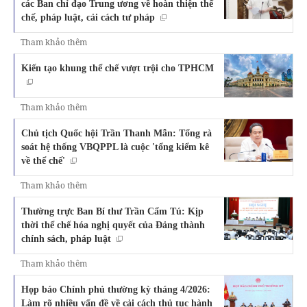
các Ban chỉ đạo Trung ương về hoàn thiện thể
chế, pháp luật, cải cách tư pháp
Tham khảo thêm
Kiến tạo khung thể chế vượt trội cho TPHCM
Tham khảo thêm
Chủ tịch Quốc hội Trần Thanh Mẫn: Tổng rà
soát hệ thống VBQPPL là cuộc 'tổng kiểm kê
về thể chế'
Tham khảo thêm
Thường trực Ban Bí thư Trần Cẩm Tú: Kịp
thời thể chế hóa nghị quyết của Đảng thành
chính sách, pháp luật
Tham khảo thêm
Họp báo Chính phủ thường kỳ tháng 4/2026:
Làm rõ nhiều vấn đề về cải cách thủ tục hành