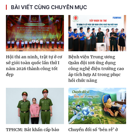
BÀI VIẾT CÙNG CHUYÊN MỤC
Hội thi an ninh, trật tự ở cơ
Bệnh viện Trung ương
sở giỏi toàn quốc lần thứ I
Quân đội 108 ứng dụng
năm 2026 thành công tốt
công nghệ điện trường cao
đẹp
áp tích hợp AI trong phục
hồi chức năng
TPHCM: Bắt khẩn cấp bảo
Chuyển đổi số ‘bén rễ’ ở