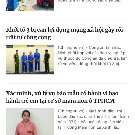
hoàn thiện hệ thống sạc điện tại...
Khởi tố 3 bị can lợi dụng mạng xã hội gây rối
trật tự công cộng
(Chinhphu.vn) - Công an tỉnh Bắc
Ninh phối hợp với các đơn vị nghiệp
vụ thuộc Bộ Công an đã điều tra, làm
rõ vụ việc, đồng thời khởi tố 3 bị...
Xác minh, xử lý vụ bảo mẫu có hành vi bạo
hành trẻ em tại cơ sở mầm non ở TPHCM
(Chinhphu.vn) - Quá trình điều tra
bước đầu xác định Triệu Thị Tâm (sinh
năm 1971) - bảo mẫu đang làm việc
tại Trường Mầm non Lá Xanh, là...