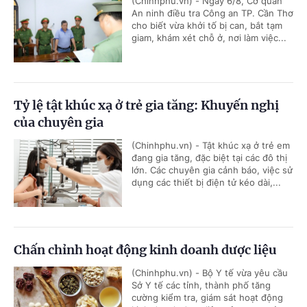
(Chinhphu.vn) - Ngày 6/8, Cơ quan
An ninh điều tra Công an TP. Cần Thơ
cho biết vừa khởi tố bị can, bắt tạm
giam, khám xét chỗ ở, nơi làm việc...
Tỷ lệ tật khúc xạ ở trẻ gia tăng: Khuyến nghị
của chuyên gia
(Chinhphu.vn) - Tật khúc xạ ở trẻ em
đang gia tăng, đặc biệt tại các đô thị
lớn. Các chuyên gia cảnh báo, việc sử
dụng các thiết bị điện tử kéo dài,...
Chấn chỉnh hoạt động kinh doanh dược liệu
(Chinhphu.vn) - Bộ Y tế vừa yêu cầu
Sở Y tế các tỉnh, thành phố tăng
cường kiểm tra, giám sát hoạt động