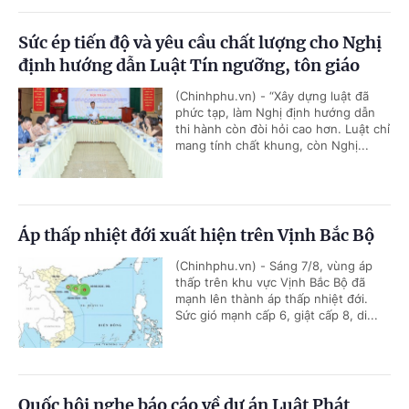
Sức ép tiến độ và yêu cầu chất lượng cho Nghị
định hướng dẫn Luật Tín ngưỡng, tôn giáo
(Chinhphu.vn) - “Xây dựng luật đã
phức tạp, làm Nghị định hướng dẫn
thi hành còn đòi hỏi cao hơn. Luật chỉ
mang tính chất khung, còn Nghị...
Áp thấp nhiệt đới xuất hiện trên Vịnh Bắc Bộ
(Chinhphu.vn) - Sáng 7/8, vùng áp
thấp trên khu vực Vịnh Bắc Bộ đã
mạnh lên thành áp thấp nhiệt đới.
Sức gió mạnh cấp 6, giật cấp 8, di...
Quốc hội nghe báo cáo về dự án Luật Phát