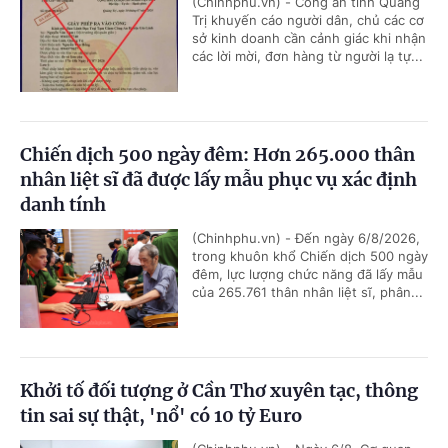
(Chinhphu.vn) - Công an tỉnh Quảng
Trị khuyến cáo người dân, chủ các cơ
sở kinh doanh cần cảnh giác khi nhận
các lời mời, đơn hàng từ người lạ tự...
Chiến dịch 500 ngày đêm: Hơn 265.000 thân
nhân liệt sĩ đã được lấy mẫu phục vụ xác định
danh tính
(Chinhphu.vn) - Đến ngày 6/8/2026,
trong khuôn khổ Chiến dịch 500 ngày
đêm, lực lượng chức năng đã lấy mẫu
của 265.761 thân nhân liệt sĩ, phân...
Khởi tố đối tượng ở Cần Thơ xuyên tạc, thông
tin sai sự thật, 'nổ' có 10 tỷ Euro