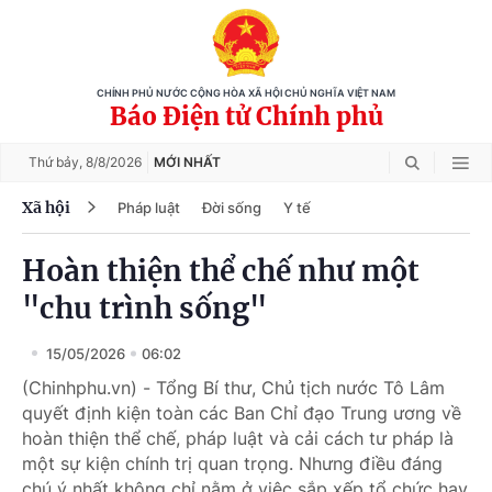
CHÍNH PHỦ NƯỚC CỘNG HÒA XÃ HỘI CHỦ NGHĨA VIỆT NAM
Báo Điện tử Chính phủ
Thứ bảy,
8/8/2026
MỚI NHẤT
Xã hội
Pháp luật
Đời sống
Y tế
Hoàn thiện thể chế như một
"chu trình sống"
15/05/2026
06:02
(Chinhphu.vn) - Tổng Bí thư, Chủ tịch nước Tô Lâm
quyết định kiện toàn các Ban Chỉ đạo Trung ương về
hoàn thiện thể chế, pháp luật và cải cách tư pháp là
một sự kiện chính trị quan trọng. Nhưng điều đáng
chú ý nhất không chỉ nằm ở việc sắp xếp tổ chức hay