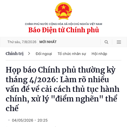
CHÍNH PHỦ NƯỚC CỘNG HÒA XÃ HỘI CHỦ NGHĨA VIỆT NAM
Báo Điện tử Chính phủ
Thứ sáu,
7/8/2026
MỚI NHẤT
Chính trị
Đối ngoại
Tổ chức nhân sự
Hội nhập
Họp báo Chính phủ thường kỳ
tháng 4/2026: Làm rõ nhiều
vấn đề về cải cách thủ tục hành
chính, xử lý "điểm nghẽn" thể
chế
04/05/2026
20:25