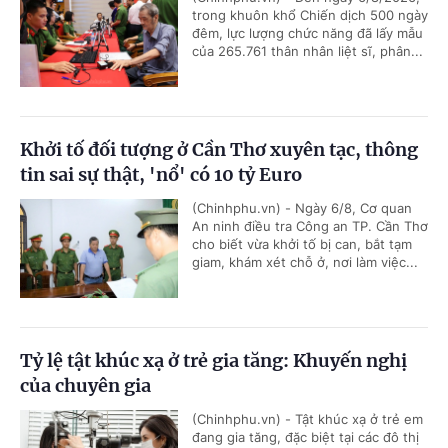
trong khuôn khổ Chiến dịch 500 ngày
đêm, lực lượng chức năng đã lấy mẫu
của 265.761 thân nhân liệt sĩ, phân...
Khởi tố đối tượng ở Cần Thơ xuyên tạc, thông
tin sai sự thật, 'nổ' có 10 tỷ Euro
(Chinhphu.vn) - Ngày 6/8, Cơ quan
An ninh điều tra Công an TP. Cần Thơ
cho biết vừa khởi tố bị can, bắt tạm
giam, khám xét chỗ ở, nơi làm việc...
Tỷ lệ tật khúc xạ ở trẻ gia tăng: Khuyến nghị
của chuyên gia
(Chinhphu.vn) - Tật khúc xạ ở trẻ em
đang gia tăng, đặc biệt tại các đô thị