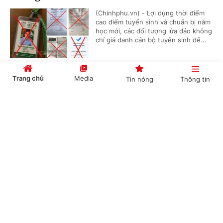
(Chinhphu.vn) - Lợi dụng thời điểm
cao điểm tuyển sinh và chuẩn bị năm
học mới, các đối tượng lừa đảo không
chỉ giả danh cán bộ tuyển sinh để...
Trang chủ
Media
Tin nóng
Thông tin
Đề xuất luật hóa quản lý AI trong hoạt động
xuất bản
Cổng TTĐT Chính phủ
English
中文
(Chinhphu.vn) - Tiếp tục Kỳ họp
không thường lệ thứ Nhất, sáng 5/8,
Quốc hội thảo luận tại tổ về dự án
Luật Hòa giải ở cơ sở (sửa đổi); dự...
Chuyên mục
Điều chỉnh làn đón dành cho xe công nghệ tại
CHÍNH TRỊ
KINH TẾ
sân bay Nội Bài
VĂN HÓA
XÃ HỘI
(Chinhphu.vn) - Cảng hàng không