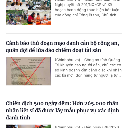
Nghị quyết số 201/NQ-CP về Kế
hoạch hành động thực hiện kết luận
của đồng chí Tổng Bí thư, Chủ tịch...
Cảnh báo thủ đoạn mạo danh cán bộ công an,
quân đội để lừa đảo chiếm đoạt tài sản
(Chinhphu.vn) - Công an tỉnh Quảng
Trị khuyến cáo người dân, chủ các cơ
sở kinh doanh cần cảnh giác khi nhận
các lời mời, đơn hàng từ người lạ tự...
Chiến dịch 500 ngày đêm: Hơn 265.000 thân
nhân liệt sĩ đã được lấy mẫu phục vụ xác định
danh tính
(Chinhphu.vn) - Đến ngày 6/8/2026,