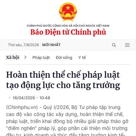
CHÍNH PHỦ NƯỚC CỘNG HÒA XÃ HỘI CHỦ NGHĨA VIỆT NAM
Báo Điện tử Chính phủ
Thứ sáu,
7/8/2026
MỚI NHẤT
Xã hội
Pháp luật
Đời sống
Y tế
Hoàn thiện thể chế pháp luật
tạo động lực cho tăng trưởng
16/04/2026
10:48
(Chinhphu.vn) - Quý I/2026, Bộ Tư pháp tập trung
cao độ vào công tác xây dựng, hoàn thiện thể chế,
pháp luật, triển khai đồng bộ nhiều giải pháp tháo gỡ
“điểm nghẽn” pháp lý, góp phần cải thiện môi trường
đầu tư, kinh doanh và thúc đẩy tăng trưởng kinh tế-