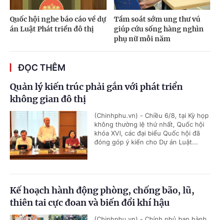
Quốc hội nghe báo cáo về dự
Tầm soát sớm ung thư vú
án Luật Phát triển đô thị
giúp cứu sống hàng nghìn
phụ nữ mỗi năm
ĐỌC THÊM
Quản lý kiến trúc phải gắn với phát triển
không gian đô thị
(Chinhphu.vn) - Chiều 6/8, tại Kỳ họp
không thường lệ thứ nhất, Quốc hội
khóa XVI, các đại biểu Quốc hội đã
đóng góp ý kiến cho Dự án Luật...
Kế hoạch hành động phòng, chống bão, lũ,
thiên tai cực đoan và biến đổi khí hậu
(Chinhphu.vn) - Chính phủ ban hành