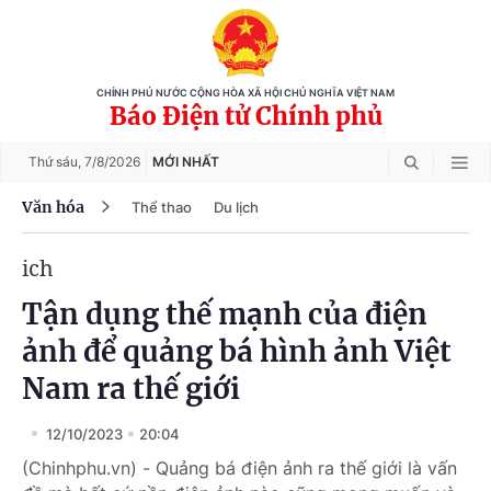
CHÍNH PHỦ NƯỚC CỘNG HÒA XÃ HỘI CHỦ NGHĨA VIỆT NAM
Báo Điện tử Chính phủ
Thứ sáu,
7/8/2026
MỚI NHẤT
Văn hóa
Thể thao
Du lịch
ich
Tận dụng thế mạnh của điện
ảnh để quảng bá hình ảnh Việt
Nam ra thế giới
12/10/2023
20:04
(Chinhphu.vn) - Quảng bá điện ảnh ra thế giới là vấn