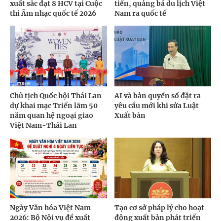
xuất sắc đạt 8 HCV tại Cuộc
tiến, quảng bá du lịch Việt
thi Âm nhạc quốc tế 2026
Nam ra quốc tế
Chủ tịch Quốc hội Thái Lan
AI và bản quyền số đặt ra
dự khai mạc Triển lãm 50
yêu cầu mới khi sửa Luật
năm quan hệ ngoại giao
Xuất bản
Việt Nam-Thái Lan
Ngày Văn hóa Việt Nam
Tạo cơ sở pháp lý cho hoạt
2026: Bộ Nội vụ đề xuất
động xuất bản phát triển