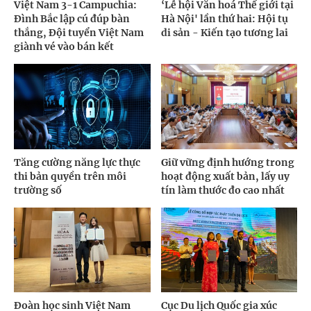
Việt Nam 3-1 Campuchia:
‘Lễ hội Văn hoá Thế giới tại
Đình Bắc lập cú đúp bàn
Hà Nội' lần thứ hai: Hội tụ
thắng, Đội tuyển Việt Nam
di sản - Kiến tạo tương lai
giành vé vào bán kết
Tăng cường năng lực thực
Giữ vững định hướng trong
thi bản quyền trên môi
hoạt động xuất bản, lấy uy
trường số
tín làm thước đo cao nhất
Đoàn học sinh Việt Nam
Cục Du lịch Quốc gia xúc