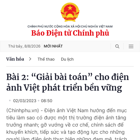
CHÍNH PHỦ NƯỚC CỘNG HÒA XÃ HỘI CHỦ NGHĨA VIỆT NAM
Báo Điện tử Chính phủ
Thứ bảy,
8/8/2026
MỚI NHẤT
Văn hóa
Thể thao
Du lịch
Bài 2: “Giải bài toán” cho điện
ảnh Việt phát triển bền vững
02/03/2023
08:50
(Chinhphu.vn) - Điện ảnh Việt Nam hướng đến mục
tiêu làm sao có được một thị trường điện ảnh tăng
trưởng nhanh; gỡ vướng về cơ chế, chính sách để
khuyến khích, tiếp sức và tạo động lực cho những
người làm điện ảnh thực hiện những đam mê, trách