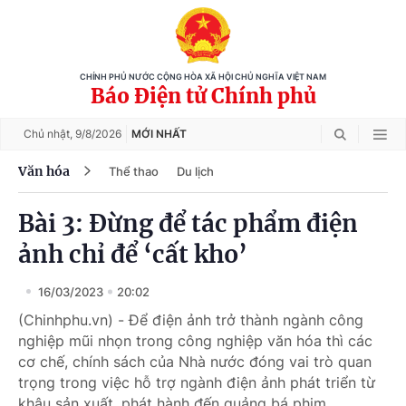
CHÍNH PHỦ NƯỚC CỘNG HÒA XÃ HỘI CHỦ NGHĨA VIỆT NAM
Báo Điện tử Chính phủ
Chủ nhật,
9/8/2026
MỚI NHẤT
Văn hóa
Thể thao
Du lịch
Bài 3: Đừng để tác phẩm điện
ảnh chỉ để ‘cất kho’
16/03/2023
20:02
(Chinhphu.vn) - Để điện ảnh trở thành ngành công
nghiệp mũi nhọn trong công nghiệp văn hóa thì các
cơ chế, chính sách của Nhà nước đóng vai trò quan
trọng trong việc hỗ trợ ngành điện ảnh phát triển từ
khâu sản xuất, phát hành đến quảng bá phim.