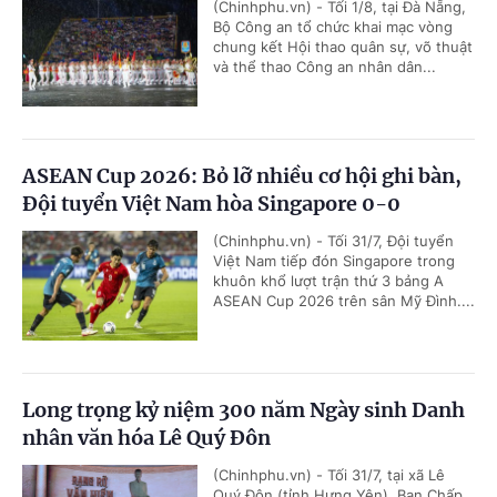
(Chinhphu.vn) - Tối 1/8, tại Đà Nẵng,
Bộ Công an tổ chức khai mạc vòng
chung kết Hội thao quân sự, võ thuật
và thể thao Công an nhân dân...
ASEAN Cup 2026: Bỏ lỡ nhiều cơ hội ghi bàn,
Đội tuyển Việt Nam hòa Singapore 0-0
(Chinhphu.vn) - Tối 31/7, Đội tuyển
Việt Nam tiếp đón Singapore trong
khuôn khổ lượt trận thứ 3 bảng A
ASEAN Cup 2026 trên sân Mỹ Đình....
Long trọng kỷ niệm 300 năm Ngày sinh Danh
nhân văn hóa Lê Quý Đôn
(Chinhphu.vn) - Tối 31/7, tại xã Lê
Quý Đôn (tỉnh Hưng Yên), Ban Chấp