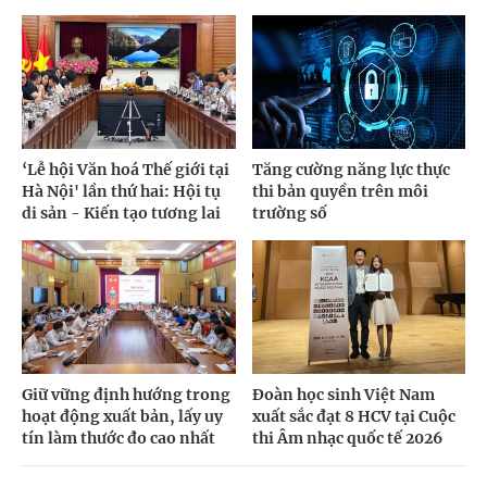
‘Lễ hội Văn hoá Thế giới tại
Tăng cường năng lực thực
Hà Nội' lần thứ hai: Hội tụ
thi bản quyền trên môi
di sản - Kiến tạo tương lai
trường số
Giữ vững định hướng trong
Đoàn học sinh Việt Nam
hoạt động xuất bản, lấy uy
xuất sắc đạt 8 HCV tại Cuộc
tín làm thước đo cao nhất
thi Âm nhạc quốc tế 2026